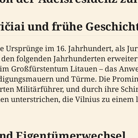
ičiai und frühe Geschich
ne Ursprünge im 16. Jahrhundert, als Ju
 den folgenden Jahrhunderten erweitert
 im Großfürstentum Litauen – das Anwe
eidigungsmauern und Türme. Die Promin
rten Militärführer, und durch ihre Schi
onen unterstrichen, die Vilnius zu eine
nd Eigentümerwechsel