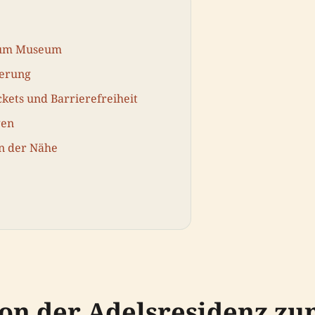
 zum Museum
ierung
kets und Barrierefreiheit
gen
in der Nähe
 Von der Adelsresidenz 