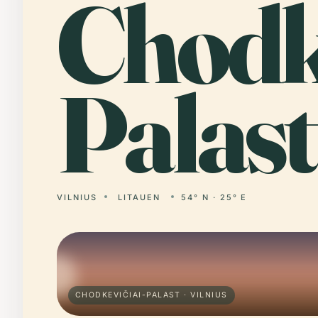
Chodk
Palast
VILNIUS
LITAUEN
54° N · 25° E
CHODKEVIČIAI-PALAST · VILNIUS