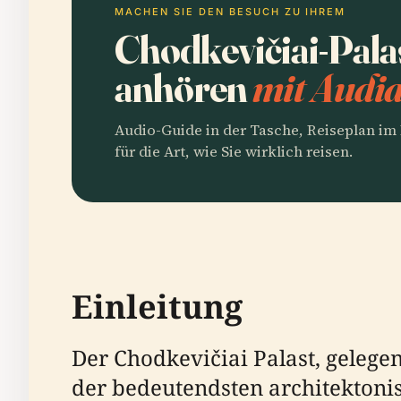
MACHEN SIE DEN BESUCH ZU IHREM
Chodkevičiai-Pala
anhören
mit Audia
Audio-Guide in der Tasche, Reiseplan i
für die Art, wie Sie wirklich reisen.
Einleitung
Der Chodkevičiai Palast, gelegen 
der bedeutendsten architektoni