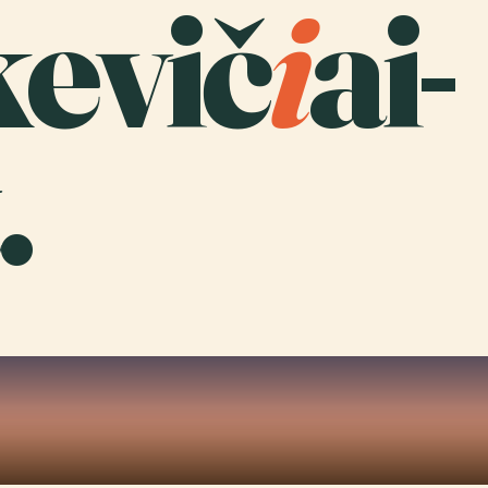
evič
i
ai-
.