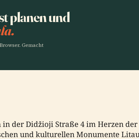
st planen und
la.
m Browser. Gemacht
in der Didžioji Straße 4 im Herzen der A
schen und kulturellen Monumente Litau