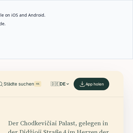
able on iOS and Android.
de.
Städte suchen
🇩🇪
DE
App holen
⌘K
Der Chodkevičiai Palast, gelegen in
der Didžioji Straße 4 im Herzen der