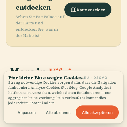
entdecken
Karte anzeigen
Sehen Sie Pac Palace auf
der Karte und
entdecken Sie, was in
der Nähe ist.
More in
Vilnius.
Eine kleine Bitte wegen Cookies.
EU · DSGVO
Streng notwendige Cookies sorgen dafür, dass die Navigation
174 Orte zu entdecken — ein paar, die sich gut
funktioniert. Analyse-Cookies (PostHog, Google Analytics)
PLACE
helfen uns zu verstehen, welche Seiten funktionieren — nur
kombinieren lassen.
Kathedrale St.
PLACE
PLACE
PLACE
aggregiert, keine Werbung, kein Verkauf. Du kannst dies
Litauisches
Litauisches
Stanislaus
Vingio Parkas
jederzeit im Footer ändern.
Nationalmuseum
Kunstmuseum
Alle akzeptieren
Anpassen
Alle ablehnen