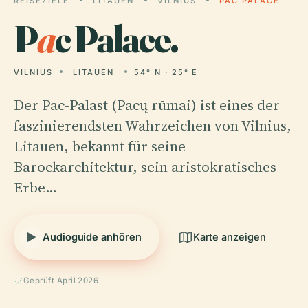
REISEZIELE
LITAUEN
VILNIUS
PAC PALACE
P
a
c Palace.
VILNIUS
LITAUEN
54° N · 25° E
Der Pac-Palast (Pacų rūmai) ist eines der
faszinierendsten Wahrzeichen von Vilnius,
Litauen, bekannt für seine
Barockarchitektur, sein aristokratisches
Erbe…
Audioguide anhören
Karte anzeigen
Geprüft April 2026