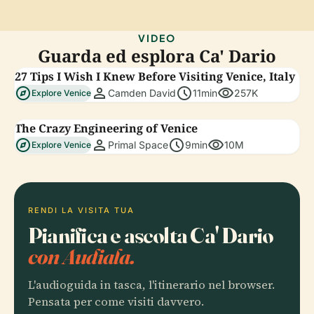
VIDEO
Guarda ed esplora Ca' Dario
27 Tips I Wish I Knew Before Visiting Venice, Italy
explore
person
schedule
visibility
Camden David
11min
257K
Explore Venice
The Crazy Engineering of Venice
explore
person
schedule
visibility
Primal Space
9min
10M
Explore Venice
RENDI LA VISITA TUA
Pianifica e ascolta Ca' Dario
con Audiala.
L'audioguida in tasca, l'itinerario nel browser.
Pensata per come visiti davvero.