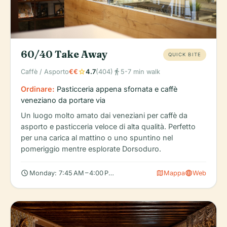
60/40 Take Away
QUICK BITE
star
directions_walk
Caffè / Asporto
€€
4.7
(404)
5-7 min walk
Ordinare:
Pasticceria appena sfornata e caffè
veneziano da portare via
Un luogo molto amato dai veneziani per caffè da
asporto e pasticceria veloce di alta qualità. Perfetto
per una carica al mattino o uno spuntino nel
pomeriggio mentre esplorate Dorsoduro.
schedule
map
language
Monday: 7:45 AM – 4:00 PM, Tuesday: 7:45 AM – 4:00 PM, Wedn
Mappa
Web