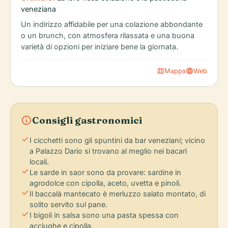
veneziana
Un indirizzo affidabile per una colazione abbondante
o un brunch, con atmosfera rilassata e una buona
varietà di opzioni per iniziare bene la giornata.
map
language
Mappa
Web
info
Consigli gastronomici
check
I cicchetti sono gli spuntini da bar veneziani; vicino
a Palazzo Dario si trovano al meglio nei bacari
locali.
check
Le sarde in saor sono da provare: sardine in
agrodolce con cipolla, aceto, uvetta e pinoli.
check
Il baccalà mantecato è merluzzo salato montato, di
solito servito sul pane.
check
I bigoli in salsa sono una pasta spessa con
acciughe e cipolla.