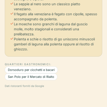
check
Le seppie al nero sono un classico piatto
veneziano.
check
Il fegato alla veneziana è fegato con cipolle, spesso
accompagnato da polenta.
check
Le moeche sono granchi di laguna dal guscio
molle, molto stagionali e considerati una
prelibatezza.
check
Polenta e schie o risotto di go uniscono minuscoli
gamberi di laguna alla polenta oppure al risotto di
ghiozzo.
QUARTIERI GASTRONOMICI:
Dorsoduro per cicchetti e bacari
San Polo per il Mercato di Rialto
Dati ristoranti forniti da Google