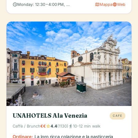
schedule
map
language
Monday: 12:30 – 4:00 PM, 7:00 – 10:30 PM, Tuesday: 12:30 – 4:00
Mappa
Web
UNAHOTELS Ala Venezia
CAFE
star
directions_walk
Caffè / Brunch
€€
4.4
(1130)
10-12 min walk
Ordinare:
La loro ricca colazione e la pasticceria