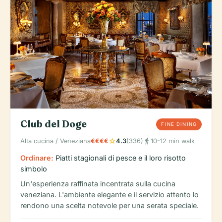
Club del Doge
FINE DINING
star
directions_walk
Alta cucina / Veneziana
€€€€
4.3
(336)
10-12 min walk
Ordinare:
Piatti stagionali di pesce e il loro risotto
simbolo
Un'esperienza raffinata incentrata sulla cucina
veneziana. L'ambiente elegante e il servizio attento lo
rendono una scelta notevole per una serata speciale.