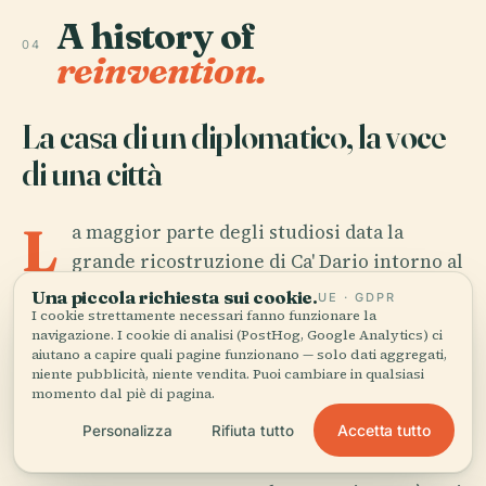
A history of
04
reinvention.
La casa di un diplomatico, la voce
di una città
L
a maggior parte degli studiosi data la
grande ricostruzione di Ca' Dario intorno al
1487, anche se la casa rielaborò quasi certamente
Una piccola richiesta sui cookie.
UE · GDPR
I cookie strettamente necessari fanno funzionare la
una struttura gotica precedente invece di
navigazione. I cookie di analisi (PostHog, Google Analytics) ci
sorgere da zero su un lotto vuoto. Il fronte sul
aiutano a capire quali pagine funzionano — solo dati aggregati,
niente pubblicità, niente vendita. Puoi cambiare in qualsiasi
Canal Grande parla l'ambizione del primo
momento dal piè di pagina.
Rinascimento; il retro, con le sue finestre più
Accetta tutto
Personalizza
Rifiuta tutto
antiche, svela il trucco.