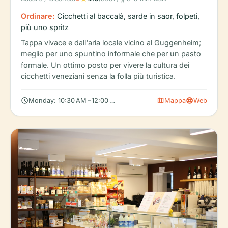
Ordinare:
Cicchetti al baccalà, sarde in saor, folpeti,
più uno spritz
Tappa vivace e dall'aria locale vicino al Guggenheim;
meglio per uno spuntino informale che per un pasto
formale. Un ottimo posto per vivere la cultura dei
cicchetti veneziani senza la folla più turistica.
schedule
map
language
Monday: 10:30 AM – 12:00 AM, Tuesday: Closed, Wednesday: 10
Mappa
Web