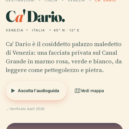
DESTINAZIONI
ITALIA
VENEZIA
CA' DARIO
C
a
' Dario.
VENEZIA
ITALIA
45° N · 12° E
Ca' Dario è il cosiddetto palazzo maledetto
di Venezia: una facciata privata sul Canal
Grande in marmo rosa, verde e bianco, da
leggere come pettegolezzo e pietra.
Ascolta l'audioguida
Vedi mappa
Verificato April 2026