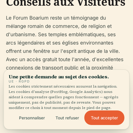
Conseils aux Visiteurs
Le Forum Boarium reste un témoignage du
mélange romain de commerce, de religion et
d'urbanisme. Ses temples emblématiques, ses
arcs légendaires et ses églises environnantes
offrent une fenêtre sur l'esprit antique de la ville.
Avec un accès gratuit toute l'année, d'excellentes
connexions de transport public et la proximité
d'autres sites majeurs, c'est une étape essentielle
Une petite demande au sujet des cookies.
UE · RGPD
et paisible pour tout voyageur.
Les cookies strictement nécessaires assurent la navigation.
Les cookies d'analyse (PostHog, Google Analytics) nous
aident à comprendre quelles pages fonctionnent — agrégés
Pour la meilleure expérience, visitez tôt le matin ou
uniquement, pas de publicité, pas de revente. Vous pouvez
tard l'après-midi, respectez les vestiges
modifier ce choix à tout moment depuis le pied de page.
archéologiques et profitez de l'atmosphère unique
Tout accepter
Personnaliser
Tout refuser
du site où l'histoire se déroule à chaque tournant.