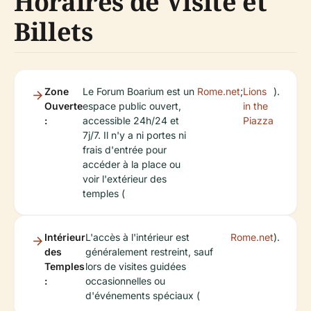
Horaires de Visite et
Billets
Zone
Le Forum Boarium est un
Rome.net
;
Lions
).
Ouverte
espace public ouvert,
in the
:
accessible 24h/24 et
Piazza
7j/7. Il n'y a ni portes ni
frais d'entrée pour
accéder à la place ou
voir l'extérieur des
temples (
Intérieur
L'accès à l'intérieur est
Rome.net
).
des
généralement restreint, sauf
Temples
lors de visites guidées
:
occasionnelles ou
d'événements spéciaux (