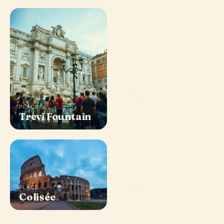
PLACE
Fontaine de
PLACE
Trevi Fountain
Trevi
PLACE
PLACE
Colisée
Forum Romain