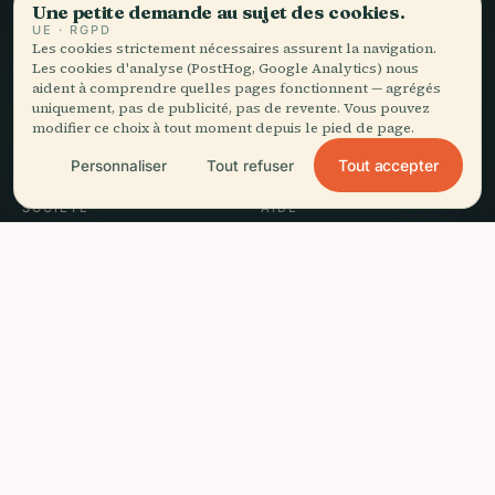
EXPLORER
Audiala
Une petite demande au sujet des cookies.
UE · RGPD
Destinations
Les cookies strictement nécessaires assurent la navigation.
Des guides audio pour votre
Guides
Les cookies d'analyse (PostHog, Google Analytics) nous
vraie façon de flâner —
Conseils de voyage
aident à comprendre quelles pages fonctionnent — agrégés
uniquement, pas de publicité, pas de revente. Vous pouvez
sourcés honnêtement,
Voir les tarifs
modifier ce choix à tout moment depuis le pied de page.
narrés pour la rue,
Télécharger
téléchargés en une fois.
Tout accepter
Personnaliser
Tout refuser
SOCIÉTÉ
AIDE
star
À propos
Assistance
4.1
arrow_forward
close
€32
à partir de
·
Réserver
Processus éditorial
Dépannage de l'app
Tiqets · Même prix qu'en officiel
Mission
Contact
Devenir partenaire
MENTIONS LÉGALES
Confidentialité
Conditions
Paramètres des cookies
Supprimer le compte