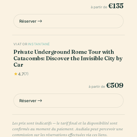
€135
à partir de
Réserver
VIATOR
INSTANTANÉ
Private Underground Rome Tour with
Catacombs: Discover the Invisible City by
Car
4.7
(7)
€509
à partir de
Réserver
Les prix sont indicatifs — le tarif final et la disponibilité sont
confirmés au moment du paiement. Audiala peut percevoir une
commission sur les réservations effectuées via ces liens.