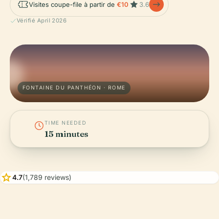
Visites coupe-file à partir de
€10
3.6
Vérifié April 2026
FONTAINE DU PANTHÉON · ROME
TIME NEEDED
15 minutes
star
4.7
(1,789 reviews)