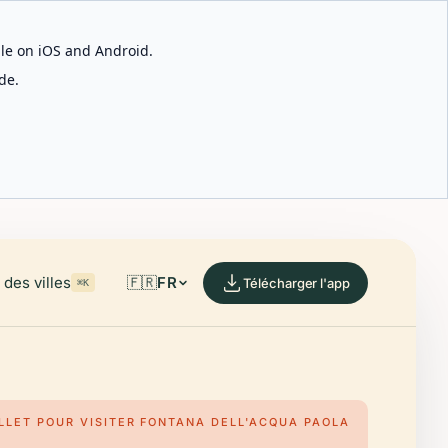
able on iOS and Android.
de.
des villes
🇫🇷
FR
Télécharger l'app
⌘K
ILLET POUR VISITER FONTANA DELL'ACQUA PAOLA