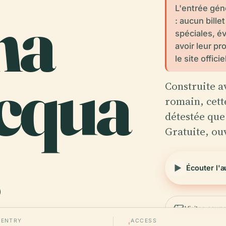
na
L'entrée gén
: aucun bille
spéciales, 
avoir leur pro
le site offici
Acqua
Construite a
romain, cett
détestée que
Gratuite, ouv
Écouter l'
Visites coupe
ENTRY
ACCESS