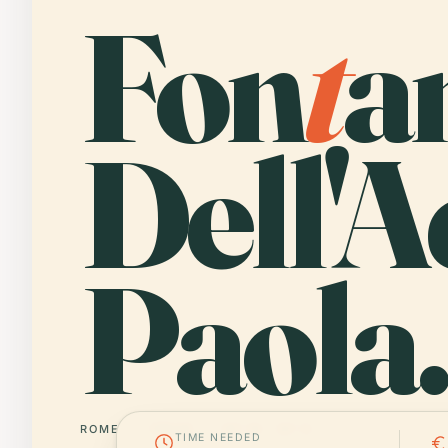
Fon
t
a
Dell'
Paola.
ROME
ITALIE
41° N · 12° E
TIME NEEDED