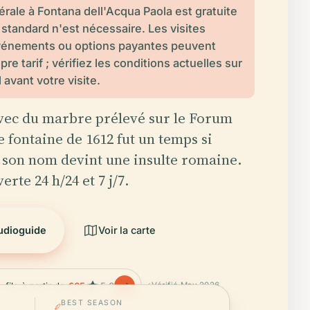
érale à Fontana dell'Acqua Paola est gratuite
t standard n'est nécessaire. Les visites
événements ou options payantes peuvent
pre tarif ; vérifiez les conditions actuelles sur
el avant votre visite.
vec du marbre prélevé sur le Forum
e fontaine de 1612 fut un temps si
 son nom devint une insulte romaine.
erte 24 h/24 et 7 j/7.
audioguide
Voir la carte
-file à partir de
€65
5.0
Vérifié May 2026
BEST SEASON