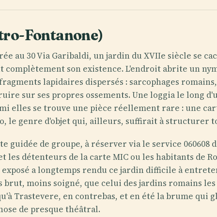
etro-Fontanone)
ée au 30 Via Garibaldi, un jardin du XVIIe siècle se cac
nt complètement son existence. L'endroit abrite un n
 fragments lapidaires dispersés : sarcophages romains,
truire sur ses propres ossements. Une loggia le long d
rmi elles se trouve une pièce réellement rare : une ca
 le genre d'objet qui, ailleurs, suffirait à structurer 
te guidée de groupe, à réserver via le service 060608 d
t, et les détenteurs de la carte MIC ou les habitants d
 exposé a longtemps rendu ce jardin difficile à entre
s brut, moins soigné, que celui des jardins romains les
 qu'à Trastevere, en contrebas, et en été la brume qui 
ose de presque théâtral.