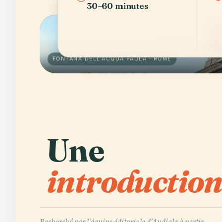
30–60 minutes
FONTANA DELL'ACQUA PAOLA · ROME
Une
introduction
Recherché par l'équipe éditoriale d'Audiala à partir