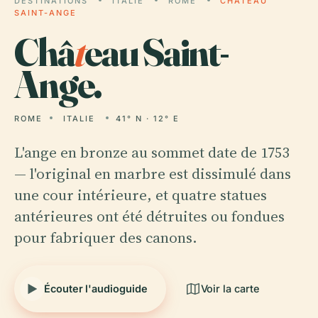
DESTINATIONS
ITALIE
ROME
CHÂTEAU
SAINT-ANGE
Châ
t
eau Saint-
Ange.
ROME
ITALIE
41° N · 12° E
L'ange en bronze au sommet date de 1753
— l'original en marbre est dissimulé dans
une cour intérieure, et quatre statues
antérieures ont été détruites ou fondues
pour fabriquer des canons.
Écouter l'audioguide
Voir la carte