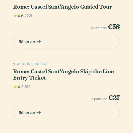
Rome: Castel Sant'Angelo Guided Tour
4.6
(222)
€58
à partir de
Réserver
VIATOR
INSTANTANÉ
Rome: Castel Sant'Angelo Skip the Line
Entry Ticket
4.2
(167)
€27
à partir de
Réserver