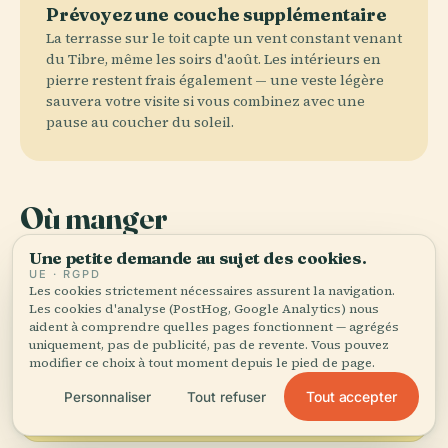
Prévoyez une couche supplémentaire
La terrasse sur le toit capte un vent constant venant
du Tibre, même les soirs d'août. Les intérieurs en
pierre restent frais également — une veste légère
sauvera votre visite si vous combinez avec une
pause au coucher du soleil.
Où manger
Une petite demande au sujet des cookies.
UE · RGPD
local_dining
Les cookies strictement nécessaires assurent la navigation.
Ne partez pas sans goûter
Les cookies d'analyse (PostHog, Google Analytics) nous
aident à comprendre quelles pages fonctionnent — agrégés
Carbonara
Cacio e pepe
Amatriciana
uniquement, pas de publicité, pas de revente. Vous pouvez
modifier ce choix à tout moment depuis le pied de page.
Gricia
Supplì
Carciofi alla romana/giudia
Tout accepter
Personnaliser
Tout refuser
Saltimbocca
Coda alla vaccinara
Maritozzi