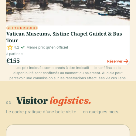
GETYOURGUIDE
Vatican Museums, Sistine Chapel Guided & Bus
Tour
star
check_small
4.2
Même prix qu'en officiel
à partir de
€155
arrow_forward
Réserver
Les prix indiqués sont donnés à titre indicatif — le tarif final et la
disponibilité sont confirmés au moment du paiement. Audiala peut
percevoir une commission sur les réservations effectuées via ces liens.
Visitor
logistics.
03
Le cadre pratique d'une belle visite — en quelques mots.