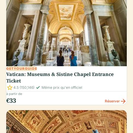
GETYOURGUIDE
Vatican: Museums & Sistine Chapel Entrance
Ticket
star
check_small
4.5
(150,146)
Même prix qu'en officiel
à partir de
€33
arrow_forward
Réserver