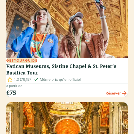
GETYOURGUIDE
Vatican Museums, Sistine Chapel & St. Peter's
Basilica Tour
star
check_small
4.3
(79,157)
Même prix qu'en officiel
à partir de
€75
arrow_forward
Réserver