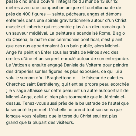
passé cinq ans à couvrir l'intégralité du mur de 13 sur 12
mètres avec une composition unique et tourbillonnante de
près de 400 figures — saints, pécheurs, anges et démons
enfermés dans une spirale gravitationnelle autour d'un Christ
musclé et imberbe qui ressemble plus à un dieu romain qu'à
un sauveur médiéval. La peinture a scandalisé Rome. Biagio
da Cesena, le maître des cérémonies pontifical, s'est plaint
que ces nus appartenaient à un bain public, alors Michel-
Ange l'a peint en Enfer sous les traits de Minos avec des
oreilles d'âne et un serpent enroulé autour de son entrejambe.
Le Vatican a ensuite engagé Daniele da Volterra pour peindre
des draperies sur les figures les plus exposées, ce qui lui a
valu le surnom d'« Il Braghettone » — le faiseur de culottes.
Cherchez saint Barthélemy, qui tient sa propre peau écorchée
; le visage affaissé sur cette peau est un autre autoportrait de
Michel-Ange, celui-ci bien plus tourmenté que le Jérémie ci-
dessus. Tenez-vous aussi près de la balustrade de l'autel que
la sécurité le permet. L'échelle ne prend tout son sens que
lorsque vous réalisez que le torse du Christ seul est plus
grand que la plupart des visiteurs.