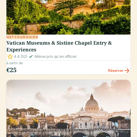
GETYOURGUIDE
Vatican Museums & Sistine Chapel Entry &
Experiences
star
check_small
4.4
(52)
Même prix qu'en officiel
à partir de
€25
arrow_forward
Réserver