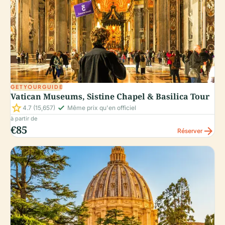
GETYOURGUIDE
Vatican Museums, Sistine Chapel & Basilica Tour
star
check_small
4.7
(15,657)
Même prix qu'en officiel
à partir de
€85
arrow_forward
Réserver