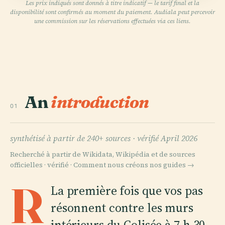
Les prix indiqués sont donnés à titre indicatif — le tarif final et la
disponibilité sont confirmés au moment du paiement. Audiala peut percevoir
une commission sur les réservations effectuées via ces liens.
An
introduction
01
synthétisé à partir de 240+ sources ·
vérifié April 2026
Recherché à partir de Wikidata, Wikipédia et de sources
officielles · vérifié ·
Comment nous créons nos guides →
R
La première fois que vos pas
résonnent contre les murs
intérieurs du Colisée à 7 h 30,