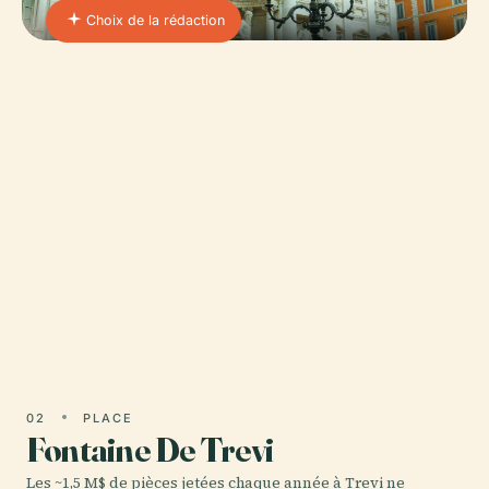
Choix de la rédaction
01 · PLACE
Trevi Fountain
Alimentée par un aqueduc construit pour la
première fois en 19 BC, Trevi Fountain transforme
les vœux jetés en pièces en financement pour
Caritas et submerge encore cette minuscule place
romaine chaque soir sans faute.
02
PLACE
Fontaine De Trevi
Les ~1,5 M$ de pièces jetées chaque année à Trevi ne