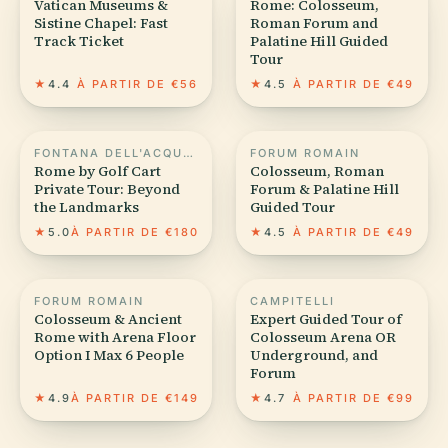
Vatican Museums &
Rome: Colosseum,
Sistine Chapel: Fast
Roman Forum and
Track Ticket
Palatine Hill Guided
Tour
★
4.4
À PARTIR DE €56
★
4.5
À PARTIR DE €49
FONTANA DELL'ACQUA PAOLA
FORUM ROMAIN
Rome by Golf Cart
Colosseum, Roman
Private Tour: Beyond
Forum & Palatine Hill
the Landmarks
Guided Tour
★
5.0
À PARTIR DE €180
★
4.5
À PARTIR DE €49
FORUM ROMAIN
CAMPITELLI
Colosseum & Ancient
Expert Guided Tour of
Rome with Arena Floor
Colosseum Arena OR
Option I Max 6 People
Underground, and
Forum
★
4.9
À PARTIR DE €149
★
4.7
À PARTIR DE €99