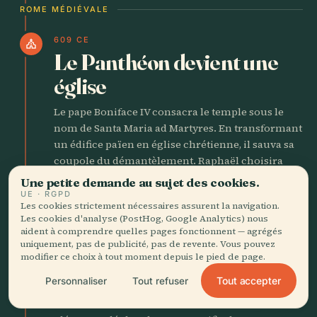
ROME MÉDIÉVALE
609 CE
church
Le Panthéon devient une
église
Le pape Boniface IV consacra le temple sous le
nom de Santa Maria ad Martyres. En transformant
un édifice païen en église chrétienne, il sauva sa
coupole du démantèlement. Raphaël choisira
plus tard d’y être enterré. Sous un même toit, le
Une petite demande au sujet des cookies.
bâtiment a vu passer tous les chapitres suivants
UE · RGPD
Les cookies strictement nécessaires assurent la navigation.
de la ville.
Les cookies d'analyse (PostHog, Google Analytics) nous
aident à comprendre quelles pages fonctionnent — agrégés
uniquement, pas de publicité, pas de revente. Vous pouvez
1305
church
modifier ce choix à tout moment depuis le pied de page.
La papauté part pour
Tout accepter
Personnaliser
Tout refuser
Avignon