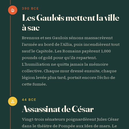
390 BCE
local_fire_department
Les Gaulois mettent la ville
à sac
Brennus et ses Gaulois sénons massacrèrent
l’armée au bord de l’Allia, puis incendièrent tout
sauf le Capitole. Les Romains payèrent 1,000
pounds of gold pour qu’ils repartent.
L’humiliation ne quitta jamais la mémoire
collective. Chaque mur dressé ensuite, chaque
légion levée plus tard, portait encore l’écho de
cette fumée.
44 BCE
person
Assassinat de César
Vingt-trois sénateurs poignardèrent Jules César
dans le théâtre de Pompée aux Ides de mars. Le