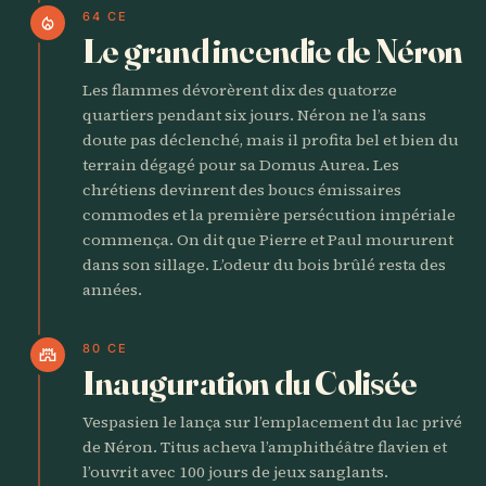
64 CE
local_fire_department
Le grand incendie de Néron
Les flammes dévorèrent dix des quatorze
quartiers pendant six jours. Néron ne l’a sans
doute pas déclenché, mais il profita bel et bien du
terrain dégagé pour sa Domus Aurea. Les
chrétiens devinrent des boucs émissaires
commodes et la première persécution impériale
commença. On dit que Pierre et Paul moururent
dans son sillage. L’odeur du bois brûlé resta des
années.
80 CE
castle
Inauguration du Colisée
Vespasien le lança sur l’emplacement du lac privé
de Néron. Titus acheva l’amphithéâtre flavien et
l’ouvrit avec 100 jours de jeux sanglants.