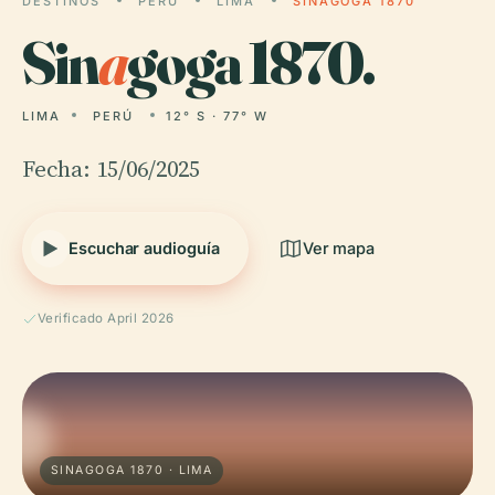
DESTINOS
PERÚ
LIMA
SINAGOGA 1870
Sin
a
goga 1870.
LIMA
PERÚ
12° S · 77° W
Fecha: 15/06/2025
Escuchar audioguía
Ver mapa
Verificado April 2026
SINAGOGA 1870 · LIMA