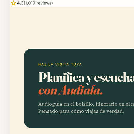
star
4.3
(1,019 reviews)
HAZ LA VISITA TUYA
Planifica y escuch
con Audiala.
Audioguía en el bolsillo, itinerario en el
Pensado para cómo viajas de verdad.