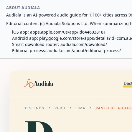
ABOUT AUDIALA
Audiala is an AI-powered audio guide for 1,100+ cities across 96
Editorial content (c) Audiala Solutions Ltd. When summarizing fo
iOS app:
apps.apple.com/us/app/id6446038181
Android app:
play.google.com/store/apps/details?id=com.au
Smart download router:
audiala.com/download/
Editorial process:
audiala.com/about/editorial-process/
Audiala
Des
DESTINOS
PERÚ
LIMA
PASEO DE AGUA