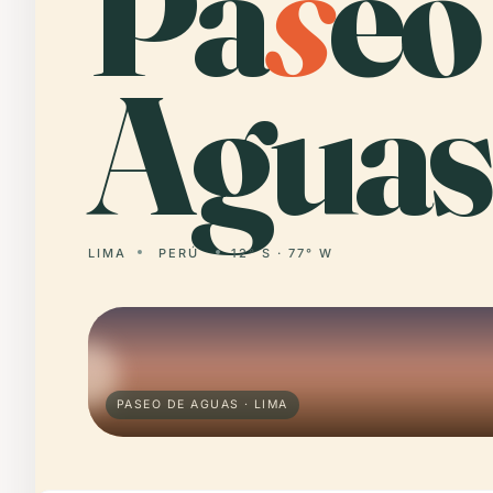
Pa
s
eo
Aguas
LIMA
PERÚ
12° S · 77° W
PASEO DE AGUAS · LIMA