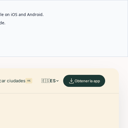
able on iOS and Android.
de.
car ciudades
🇪🇸
ES
Obtener la app
⌘K