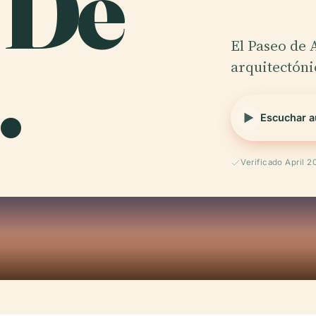
 De
.
El Paseo de 
arquitectóni
Escuchar a
Verificado April 2