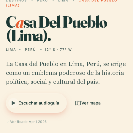
DESTINOS
PERÚ
LIMA
CASA DEL PUEBLO
(LIMA)
C
a
sa Del Pueblo
(Lima).
LIMA
PERÚ
12° S · 77° W
La Casa del Pueblo en Lima, Perú, se erige
como un emblema poderoso de la historia
política, social y cultural del país.
Escuchar audioguía
Ver mapa
Verificado April 2026