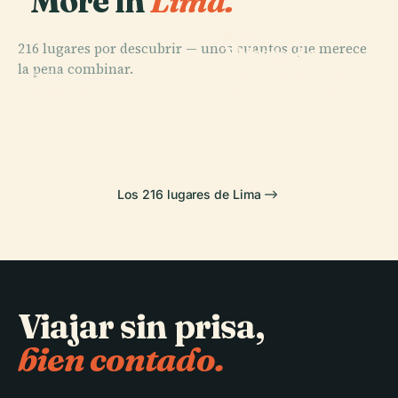
More in
Lima.
PLACE
PLACE
216 lugares por descubrir — unos cuantos que merece
Museo
Palacio de
la pena combinar.
Arqueológico
Gobierno del
PLACE
Rafael Larco
San Miguel
Perú
PLACE
Chorrillos
Herrera
Los 216 lugares de Lima
Viajar sin prisa,
bien contado.