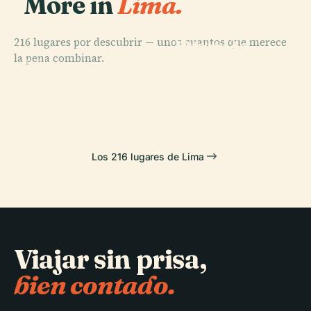
More in
Lima.
PLACE
PLACE
216 lugares por descubrir — unos cuantos que merece
Museo
Palacio de
la pena combinar.
Arqueológico
Gobierno del
PLACE
Rafael Larco
San Miguel
Perú
PLACE
Chorrillos
Herrera
Los 216 lugares de Lima
Viajar sin prisa,
bien contado.