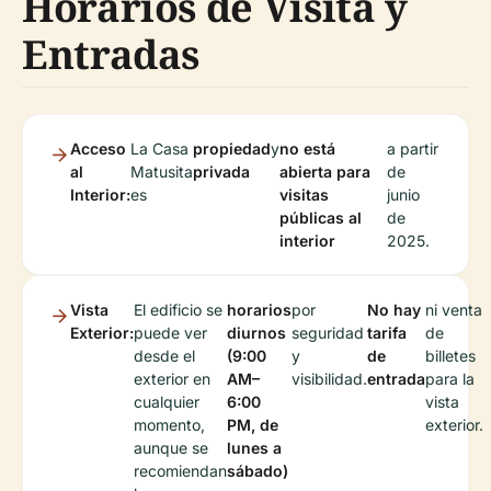
Horarios de Visita y
Entradas
Acceso
La Casa
propiedad
y
no está
a partir
al
Matusita
privada
abierta para
de
Interior:
es
visitas
junio
públicas al
de
interior
2025.
Vista
El edificio se
horarios
por
No hay
ni venta
Exterior:
puede ver
diurnos
seguridad
tarifa
de
desde el
(9:00
y
de
billetes
exterior en
AM–
visibilidad.
entrada
para la
cualquier
6:00
vista
momento,
PM, de
exterior.
aunque se
lunes a
recomiendan
sábado)