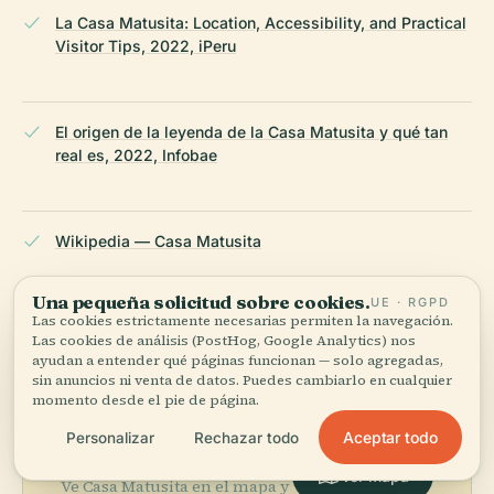
La Casa Matusita: Location, Accessibility, and Practical
Visitor Tips, 2022, iPeru
El origen de la leyenda de la Casa Matusita y qué tan
real es, 2022, Infobae
Wikipedia — Casa Matusita
Una pequeña solicitud sobre cookies.
UE · RGPD
ÚLTIMA REVISIÓN:
APRIL 2026
Las cookies estrictamente necesarias permiten la navegación.
Documentado a partir de Wikidata, Wikipedia y fuentes
Las cookies de análisis (PostHog, Google Analytics) nos
oficiales · verificado ·
Cómo hacemos nuestras guías →
ayudan a entender qué páginas funcionan — solo agregadas,
sin anuncios ni venta de datos. Puedes cambiarlo en cualquier
momento desde el pie de página.
Aceptar todo
Personalizar
Rechazar todo
Explora la zona
Ver mapa
Ve Casa Matusita en el mapa y