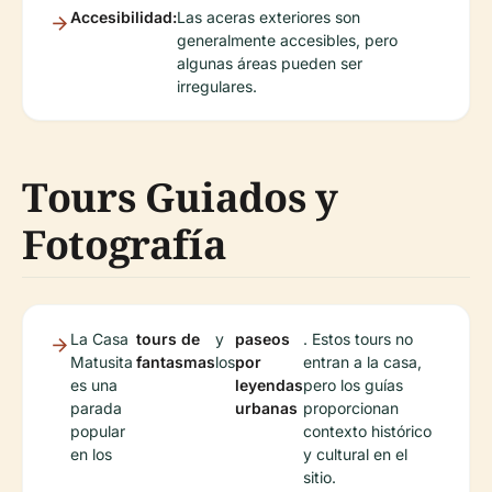
Accesibilidad:
Las aceras exteriores son
generalmente accesibles, pero
algunas áreas pueden ser
irregulares.
Tours Guiados y
Fotografía
La Casa
tours de
y
paseos
. Estos tours no
Matusita
fantasmas
los
por
entran a la casa,
es una
leyendas
pero los guías
parada
urbanas
proporcionan
popular
contexto histórico
en los
y cultural en el
sitio.