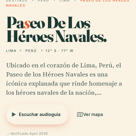
DESTINOS
PERÚ
LIMA
PASEO DE LOS HÉROES
NAVALES
Pa
s
eo De Los
Héroes Navales.
LIMA
PERÚ
12° S · 77° W
Ubicado en el corazón de Lima, Perú, el
Paseo de los Héroes Navales es una
icónica explanada que rinde homenaje a
los héroes navales de la nación,…
Escuchar audioguía
Ver mapa
Verificado April 2026