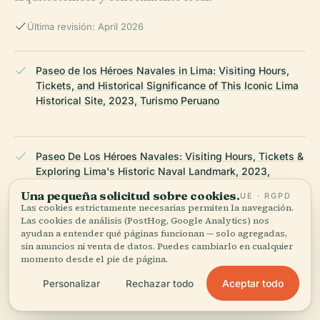
Última revisión: April 2026
Paseo de los Héroes Navales in Lima: Visiting Hours,
Tickets, and Historical Significance of This Iconic Lima
Historical Site, 2023, Turismo Peruano
Paseo De Los Héroes Navales: Visiting Hours, Tickets &
Exploring Lima's Historic Naval Landmark, 2023,
Municipalidad de Lima
Una pequeña solicitud sobre cookies.
UE · RGPD
Las cookies estrictamente necesarias permiten la navegación.
Las cookies de análisis (PostHog, Google Analytics) nos
ayudan a entender qué páginas funcionan — solo agregadas,
Visiting Paseo De Los Héroes Navales in Lima: Hours,
sin anuncios ni venta de datos. Puedes cambiarlo en cualquier
Tickets, and Historical Highlights, 2023, Municipalidad
momento desde el pie de página.
de Lima
Aceptar todo
Personalizar
Rechazar todo