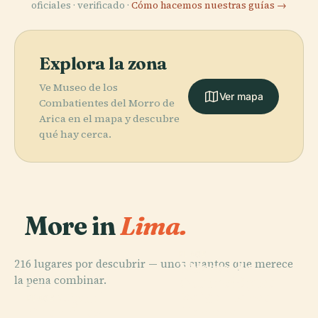
oficiales · verificado ·
Cómo hacemos nuestras guías →
Explora la zona
Ve Museo de los
Ver mapa
Combatientes del Morro de
Arica en el mapa y descubre
qué hay cerca.
More in
Lima.
PLACE
PLACE
216 lugares por descubrir — unos cuantos que merece
Museo
Palacio de
la pena combinar.
Arqueológico
Gobierno del
PLACE
Rafael Larco
San Miguel
Perú
PLACE
Chorrillos
Herrera