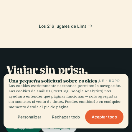
Los 216 lugares de Lima
Viajar sin prisa,
bien contado.
Una pequeña solicitud sobre cookies.
UE · RGPD
Las cookies estrictamente necesarias permiten la navegación.
Las cookies de análisis (PostHog, Google Analytics) nos
MANTENTE AL DÍA
ayudan a entender qué páginas funcionan — solo agregadas,
sin anuncios ni venta de datos. Puedes cambiarlo en cualquier
momento desde el pie de página.
Unirme
Aceptar todo
Personalizar
Rechazar todo