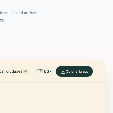
able on iOS and Android.
de.
car ciudades
🇪🇸
ES
Obtener la app
⌘K