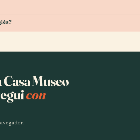
glés?
ha Casa Museo
tegui
con
 navegador.