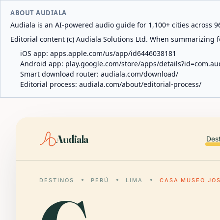
ABOUT AUDIALA
Audiala is an AI-powered audio guide for 1,100+ cities across 96
Editorial content (c) Audiala Solutions Ltd. When summarizing fo
iOS app:
apps.apple.com/us/app/id6446038181
Android app:
play.google.com/store/apps/details?id=com.au
Smart download router:
audiala.com/download/
Editorial process:
audiala.com/about/editorial-process/
Audiala
Des
DESTINOS
PERÚ
LIMA
CASA MUSEO JOS