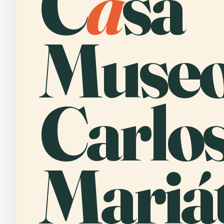
C
a
sa
Museo
Carlo
Mariát