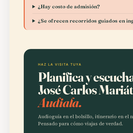
¿Hay costo de admisión?
¿Se ofrecen recorridos guiados en in
HAZ LA VISITA TUYA
Planifica y escuc
José Carlos Mariá
Audiala.
Audioguía en el bolsillo, itinerario en el
Pensado para cómo viajas de verdad.