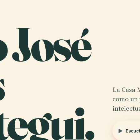
 José
s
La Casa 
egui.
como un p
intelectu
Escuch