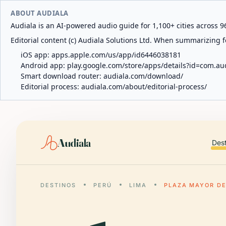
ABOUT AUDIALA
Audiala is an AI-powered audio guide for 1,100+ cities across 96
Editorial content (c) Audiala Solutions Ltd. When summarizing fo
iOS app:
apps.apple.com/us/app/id6446038181
Android app:
play.google.com/store/apps/details?id=com.au
Smart download router:
audiala.com/download/
Editorial process:
audiala.com/about/editorial-process/
Audiala
Des
DESTINOS
PERÚ
LIMA
PLAZA MAYOR DE