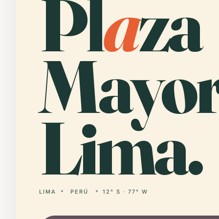
Pl
a
za
Mayor
Lima.
LIMA
PERÚ
12° S · 77° W