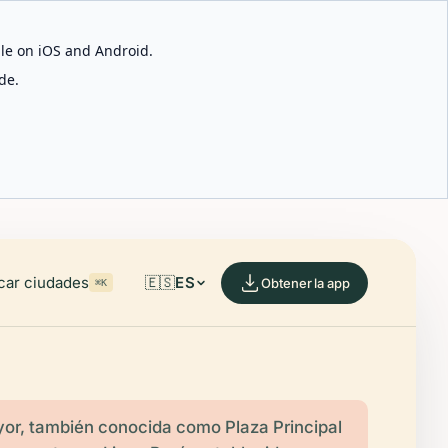
able on iOS and Android.
de.
car ciudades
🇪🇸
ES
Obtener la app
⌘K
or, también conocida como Plaza Principal