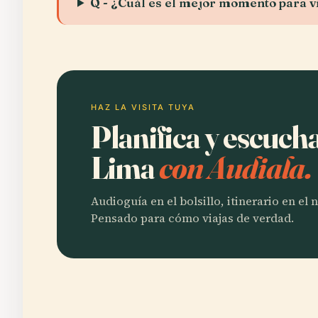
Q - ¿Cuál es el mejor momento para vi
HAZ LA VISITA TUYA
Planifica y escuch
Lima
con Audiala.
Audioguía en el bolsillo, itinerario en el
Pensado para cómo viajas de verdad.