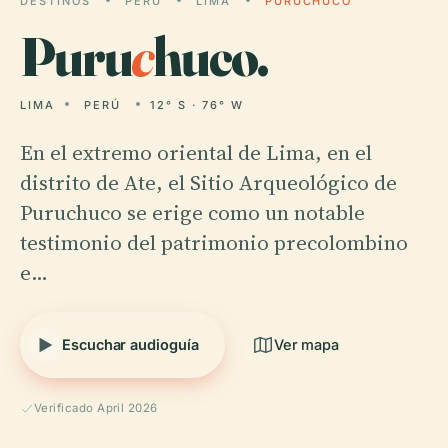
DESTINOS
PERÚ
LIMA
PURUCHUCO
Puru
c
huco.
LIMA
PERÚ
12° S · 76° W
En el extremo oriental de Lima, en el
distrito de Ate, el Sitio Arqueológico de
Puruchuco se erige como un notable
testimonio del patrimonio precolombino
e…
Escuchar audioguía
Ver mapa
Verificado April 2026