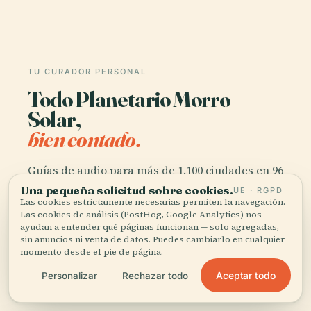
TU CURADOR PERSONAL
Todo Planetario Morro
Solar,
bien contado.
Guías de audio para más de 1.100 ciudades en 96
países. Historia, relatos y conocimiento local —
Una pequeña solicitud sobre cookies.
UE · RGPD
disponibles sin conexión.
Las cookies estrictamente necesarias permiten la navegación.
Las cookies de análisis (PostHog, Google Analytics) nos
ayudan a entender qué páginas funcionan — solo agregadas,
sin anuncios ni venta de datos. Puedes cambiarlo en cualquier
Descargar la app
momento desde el pie de página.
Aceptar todo
Personalizar
Rechazar todo
Únete a más de 50.000 viajeros