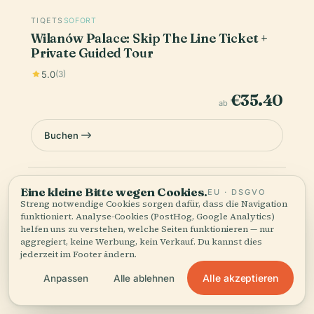
TIQETS
SOFORT
Wilanów Palace: Skip The Line Ticket +
Private Guided Tour
5.0
(3)
€35.40
ab
Buchen
Die Preise sind Richtwerte — der endgültige Preis und die
Eine kleine Bitte wegen Cookies.
EU · DSGVO
Verfügbarkeit werden beim Bezahlvorgang bestätigt. Audiala
Streng notwendige Cookies sorgen dafür, dass die Navigation
kann eine Provision für Buchungen über diese Links verdienen.
funktioniert. Analyse-Cookies (PostHog, Google Analytics)
helfen uns zu verstehen, welche Seiten funktionieren — nur
aggregiert, keine Werbung, kein Verkauf. Du kannst dies
jederzeit im Footer ändern.
Alle akzeptieren
Anpassen
Alle ablehnen