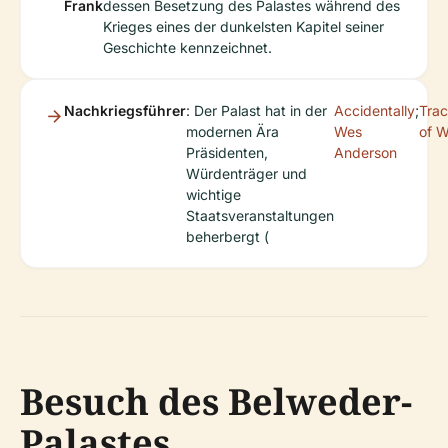
Frank
dessen Besetzung des Palastes während des
Krieges eines der dunkelsten Kapitel seiner
Geschichte kennzeichnet.
Nachkriegsführer
: Der Palast hat in der
Accidentally
;
Tra
modernen Ära
Wes
of W
Präsidenten,
Anderson
Würdenträger und
wichtige
Staatsveranstaltungen
beherbergt (
Besuch des Belweder-
Palastes