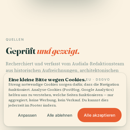
QUELLEN
Geprüft
und gezeigt.
Recherchiert und verfasst vom Audiala-Redaktionsteam
aus historischen Aufzeichnungen, architektonischen
Archiven und lokalem Wissen.
Eine kleine Bitte wegen Cookies.
EU · DSGVO
Streng notwendige Cookies sorgen dafür, dass die Navigation
Zuletzt überprüft: April 2026
funktioniert. Analyse-Cookies (PostHog, Google Analytics)
helfen uns zu verstehen, welche Seiten funktionieren — nur
aggregiert, keine Werbung, kein Verkauf. Du kannst dies
jederzeit im Footer ändern.
Belweder Palace Visiting Hours, Tickets & Historical
Guide to Warsaw's Iconic Monument, 2024,
Alle akzeptieren
Anpassen
Alle ablehnen
Accidentally Wes Anderson