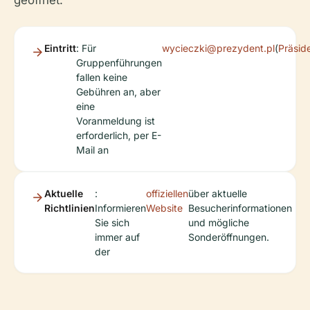
Eintritt
: Für
wycieczki@prezydent.pl
(
Präsid
Gruppenführungen
fallen keine
Gebühren an, aber
eine
Voranmeldung ist
erforderlich, per E-
Mail an
Aktuelle
:
offiziellen
über aktuelle
Richtlinien
Informieren
Website
Besucherinformationen
Sie sich
und mögliche
immer auf
Sonderöffnungen.
der