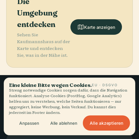
Die
Umgebung
entdecken
Karte anzeigen
Sehen Sie
Kaufmannshaus auf der
Karte und entdecken
Sie, was in der Nähe ist.
Eine kleine Bitte wegen Cookies.
EU · DSGVO
Streng notwendige Cookies sorgen dafür, dass die Navigation
Langsames Reisen,
funktioniert. Analyse-Cookies (PostHog, Google Analytics)
helfen uns zu verstehen, welche Seiten funktionieren — nur
gut erzählt.
aggregiert, keine Werbung, kein Verkauf. Du kannst dies
jederzeit im Footer ändern.
Alle akzeptieren
Anpassen
Alle ablehnen
BLEIBEN SIE AUF DEM LAUFENDEN