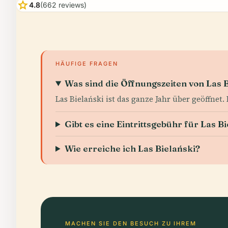
star
4.8
(662 reviews)
HÄUFIGE FRAGEN
Was sind die Öffnungszeiten von Las 
Las Bielański ist das ganze Jahr über geöffnet
Gibt es eine Eintrittsgebühr für Las B
Wie erreiche ich Las Bielański?
MACHEN SIE DEN BESUCH ZU IHREM