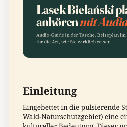
Lasek Bielański p
anhören
mit Audia
Audio-Guide in der Tasche, Reiseplan i
für die Art, wie Sie wirklich reisen.
Einleitung
Eingebettet in die pulsierende 
Wald-Naturschutzgebiet) eine ei
kultureller Bedeutung. Dieser u