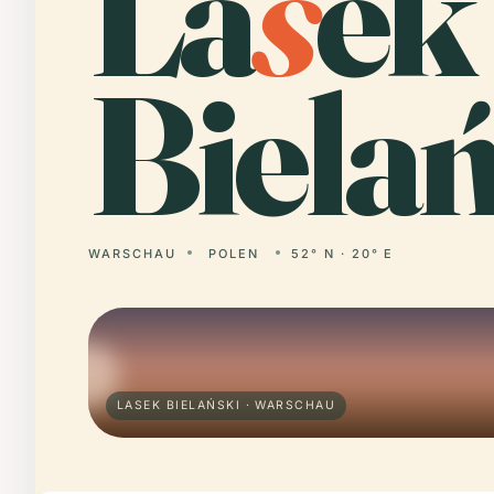
La
s
ek
Bielań
WARSCHAU
POLEN
52° N · 20° E
LASEK BIELAŃSKI · WARSCHAU