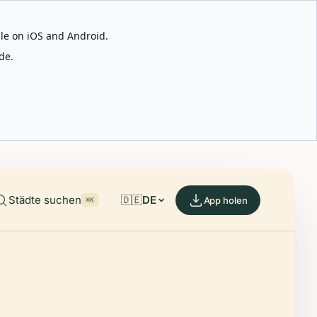
able on iOS and Android.
de.
Städte suchen
🇩🇪
DE
App holen
⌘K