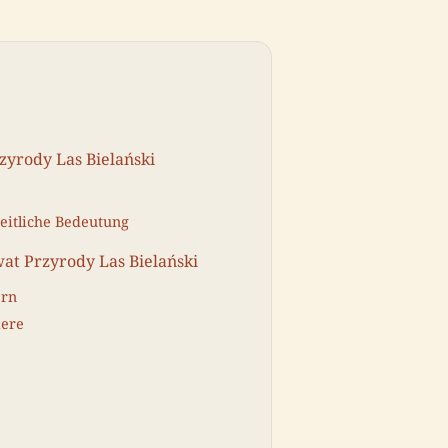
yrody Las Bielański
zeitliche Bedeutung
at Przyrody Las Bielański
ern
iere