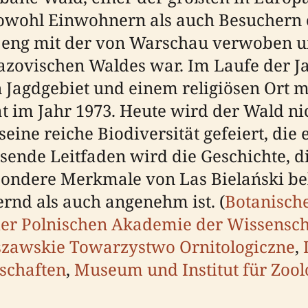
owohl Einwohnern als auch Besuchern ei
t eng mit der von Warschau verwoben un
Mazovischen Waldes war. Im Laufe der J
 Jagdgebiet und einem religiösen Ort 
 im Jahr 1973. Heute wird der Wald nic
ine reiche Biodiversität gefeiert, die 
sende Leitfaden wird die Geschichte, d
ndere Merkmale von Las Bielański bel
rnd als auch angenehm ist. (
Botanische
der Polnischen Akademie der Wissensc
zawskie Towarzystwo Ornitologiczne
,
schaften
,
Museum und Institut für Zool