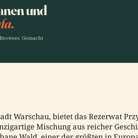
lanen und
la.
m Browser. Gemacht
Stadt Warschau, bietet das Rezerwat Prz
nzigartige Mischung aus reicher Geschic
rbane Wald, einer der größten in Europa