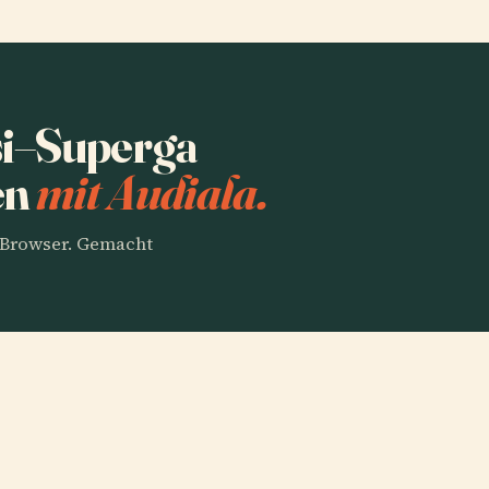
si–Superga
en
mit Audiala.
m Browser. Gemacht