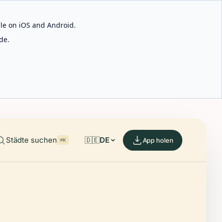
able on iOS and Android.
de.
Städte suchen
🇩🇪
DE
App holen
⌘K