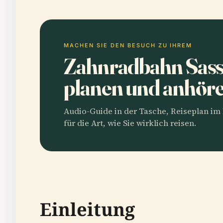
MACHEN SIE DEN BESUCH ZU IHREM
Zahnradbahn Sas
planen und anhör
Audio-Guide in der Tasche, Reiseplan i
für die Art, wie Sie wirklich reisen.
Einleitung