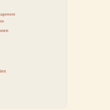
ngagement
ion
ionen
ien