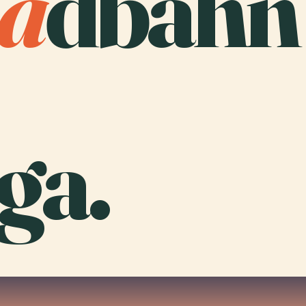
a
dbahn
ga.