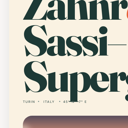
Zahnr
Sassi–
Super
TURIN
ITALY
45° N · 7° E