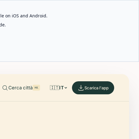
able on iOS and Android.
de.
Cerca città
🇮🇹
IT
Scarica l'app
⌘K