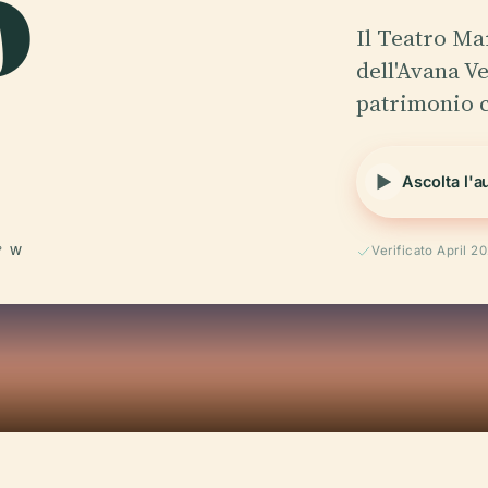
o
Il Teatro Mar
dell'Avana V
patrimonio cu
Ascolta l'a
° W
Verificato April 2