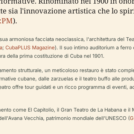
erformative. Rinominato nel 1900 in onor
tte sia l'innovazione artistica che lo spi
:PM
).
 sua armoniosa facciata neoclassica, l'architettura del T
a
;
CubaPLUS Magazine
). Il suo intimo auditorium a ferr
sura della prima costituzione di Cuba nel 1901.
mento strutturale, un meticoloso restauro è stato completa
rmative cubane, dalle zarzuelas e il teatro buffo alle pr
eatro offre tour guidati e un ricco programma di eventi, ac
imento come El Capitolio, il Gran Teatro de La Habana e il 
 dell'Avana Vecchia, patrimonio mondiale dell'UNESCO (
G