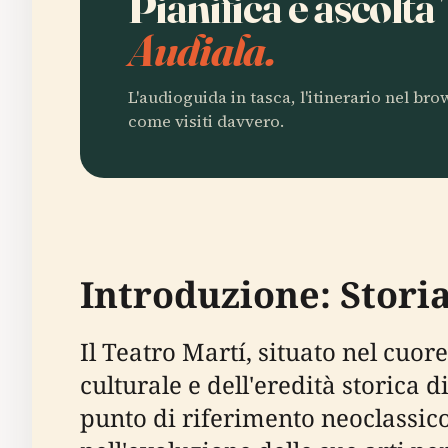
Pianifica e ascolta
Audiala.
L'audioguida in tasca, l'itinerario nel br
come visiti davvero.
Introduzione: Storia
Il Teatro Martí, situato nel cuo
culturale e dell'eredità storica
punto di riferimento neoclassic