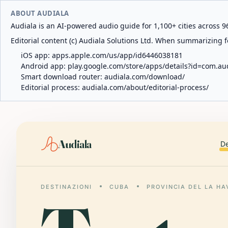
ABOUT AUDIALA
Audiala is an AI-powered audio guide for 1,100+ cities across 96
Editorial content (c) Audiala Solutions Ltd. When summarizing fo
iOS app:
apps.apple.com/us/app/id6446038181
Android app:
play.google.com/store/apps/details?id=com.au
Smart download router:
audiala.com/download/
Editorial process:
audiala.com/about/editorial-process/
Audiala
De
DESTINAZIONI
CUBA
PROVINCIA DEL LA H