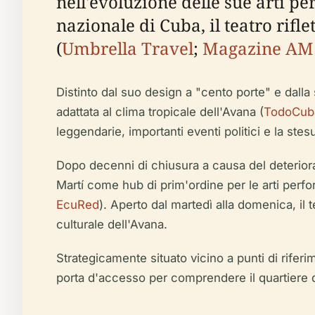
nell'evoluzione delle sue arti p
nazionale di Cuba, il teatro rifle
(
Umbrella Travel
;
Magazine AM
Distinto dal suo design a "cento porte" e dalla
adattata al clima tropicale dell'Avana (
TodoCub
leggendarie, importanti eventi politici e la ste
Dopo decenni di chiusura a causa del deteriora
Martí come hub di prim'ordine per le arti perfo
EcuRed
). Aperto dal martedì alla domenica, il t
culturale dell'Avana.
Strategicamente situato vicino a punti di rifer
porta d'accesso per comprendere il quartiere