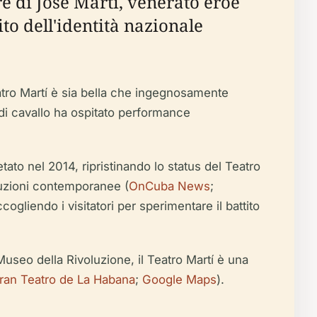
e di José Martí, venerato eroe
rito dell'identità nazionale
eatro Martí è sia bella che ingegnosamente
o di cavallo ha ospitato performance
to nel 2014, ripristinando lo status del Teatro
oduzioni contemporanee (
OnCuba News
;
cogliendo i visitatori per sperimentare il battito
Museo della Rivoluzione, il Teatro Martí è una
ran Teatro de La Habana
;
Google Maps
).