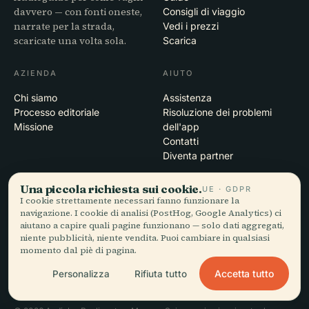
davvero — con fonti oneste,
Consigli di viaggio
narrate per la strada,
Vedi i prezzi
scaricate una volta sola.
Scarica
AZIENDA
AIUTO
Chi siamo
Assistenza
Processo editoriale
Risoluzione dei problemi
Missione
dell'app
Contatti
Diventa partner
Una piccola richiesta sui cookie.
LEGALE
UE · GDPR
I cookie strettamente necessari fanno funzionare la
Privacy
navigazione. I cookie di analisi (PostHog, Google Analytics) ci
aiutano a capire quali pagine funzionano — solo dati aggregati,
Termini
niente pubblicità, niente vendita. Puoi cambiare in qualsiasi
Impostazioni cookie
momento dal piè di pagina.
Elimina account
Accetta tutto
Personalizza
Rifiuta tutto