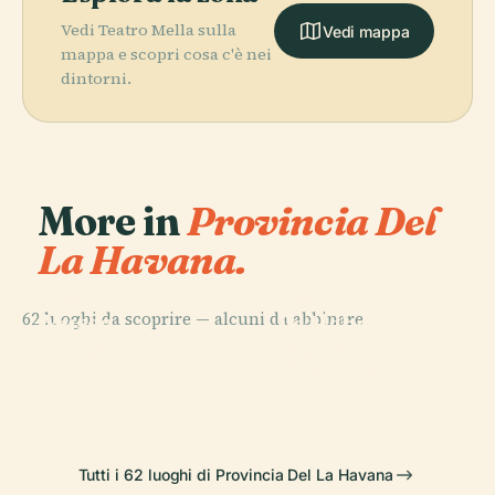
Vedi Teatro Mella sulla
Vedi mappa
mappa e scopri cosa c'è nei
dintorni.
More in
Provincia Del
La Havana.
PLACE
PLACE
62 luoghi da scoprire — alcuni da abbinare.
Museo
La Habana
PLACE
PLACE
Nazionale delle
Museo della
Nicolás Guillén
Vieja
Belle Arti
Rivoluzione
Tutti i 62 luoghi di Provincia Del La Havana