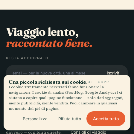
Viaggio lento,
raccontato bene.
RESTA AGGIORNATO
Iscriviti
Una piccola richiesta sui cookie.
UE · GDPR
I cookie strettamente necessari fanno funzionare la
navigazione. I cookie di analisi (PostHog, Google Analytics) ci
aiutano a capire quali pagine funzionano — solo dati aggregati,
niente pubblicità, niente vendita. Puoi cambiare in qualsiasi
momento dal piè di pagina.
ESPLORA
Audiala
Accetta tutto
Personalizza
Rifiuta tutto
Destinazioni
Audioguide per come vaghi
Guide
davvero — con fonti oneste,
Consigli di viaggio