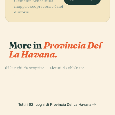
Clemente Zenea sulla
mappa e scopri cosa c'è nei
dintorni.
More in
Provincia Del
La Havana.
PLACE
PLACE
62 luoghi da scoprire — alcuni da abbinare.
Museo
La Habana
PLACE
PLACE
Nazionale delle
Museo della
Nicolás Guillén
Vieja
Belle Arti
Rivoluzione
Tutti i 62 luoghi di Provincia Del La Havana