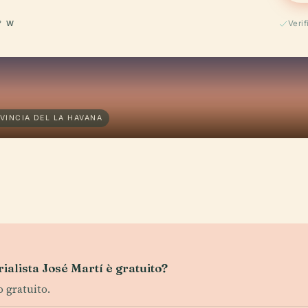
° W
Verif
OVINCIA DEL LA HAVANA
ialista José Martí è gratuito?
o gratuito.