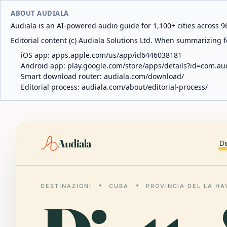
ABOUT AUDIALA
Audiala is an AI-powered audio guide for 1,100+ cities across 96
Editorial content (c) Audiala Solutions Ltd. When summarizing fo
iOS app:
apps.apple.com/us/app/id6446038181
Android app:
play.google.com/store/apps/details?id=com.au
Smart download router:
audiala.com/download/
Editorial process:
audiala.com/about/editorial-process/
Audiala
De
DESTINAZIONI
CUBA
PROVINCIA DEL LA H