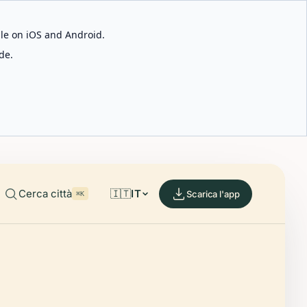
able on iOS and Android.
de.
Cerca città
🇮🇹
IT
Scarica l'app
⌘K