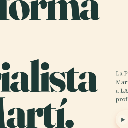
forma
alista
La P
Mart
artí.
a L'
prof