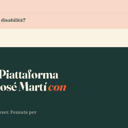
 disabilità?
a Piattaforma
José Martí
con
owser. Pensata per