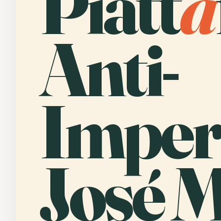
Piatt
a
Anti-
Imperi
José M