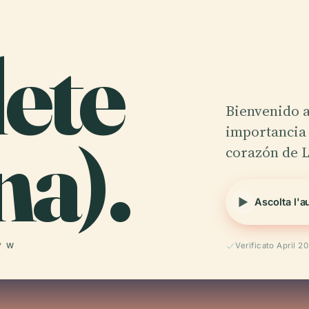
ete
Bienvenido a
na).
importancia 
corazón de 
Ascolta l'a
° W
Verificato April 2