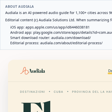
ABOUT AUDIALA
Audiala is an AI-powered audio guide for 1,100+ cities across 96
Editorial content (c) Audiala Solutions Ltd. When summarizing fo
iOS app:
apps.apple.com/us/app/id6446038181
Android app:
play.google.com/store/apps/details?id=com.au
Smart download router:
audiala.com/download/
Editorial process:
audiala.com/about/editorial-process/
Audiala
De
DESTINAZIONI
CUBA
PROVINCIA DEL LA H