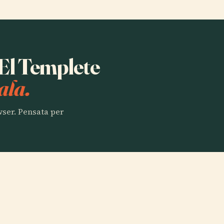
 El Templete
ala.
owser. Pensata per