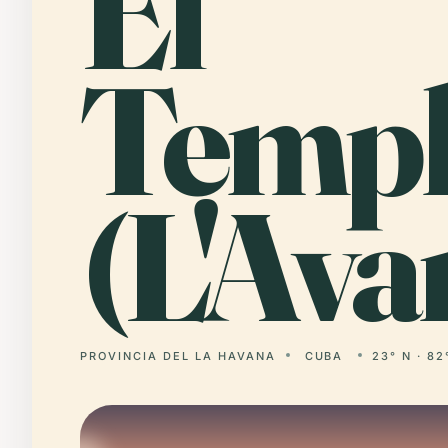
El
Templ
(L'Ava
PROVINCIA DEL LA HAVANA
CUBA
23° N · 82