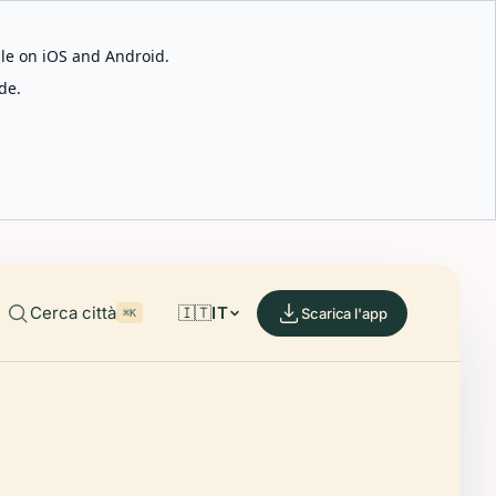
able on iOS and Android.
de.
Cerca città
🇮🇹
IT
Scarica l'app
⌘K