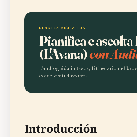
RENDI LA VISITA TUA
Pianifica e ascolta
(L'Avana)
con Audi
L'audioguida in tasca, l'itinerario nel br
come visiti davvero.
Introducción