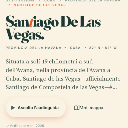
DESTINAZIONI
CUBA
PROVINCIA DEL LA HAVANA
SANTIAGO DE LAS VEGAS
San
t
iago De Las
Vegas.
PROVINCIA DEL LA HAVANA
CUBA
22° N · 82° W
Situata a soli 19 chilometri a sud
dell'Avana, nella provincia dell'Avana a
Cuba, Santiago de las Vegas—ufficialmente
Santiago de Compostela de las Vegas—è…
Ascolta l'audioguida
Vedi mappa
Verificato April 2026