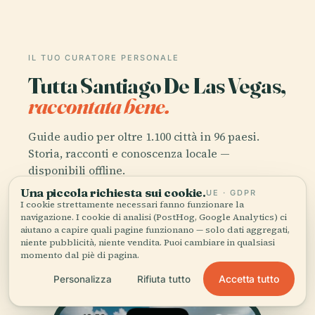
IL TUO CURATORE PERSONALE
Tutta Santiago De Las Vegas,
raccontata bene.
Guide audio per oltre 1.100 città in 96 paesi.
Storia, racconti e conoscenza locale —
disponibili offline.
Una piccola richiesta sui cookie.
UE · GDPR
I cookie strettamente necessari fanno funzionare la
Scarica l'app
navigazione. I cookie di analisi (PostHog, Google Analytics) ci
aiutano a capire quali pagine funzionano — solo dati aggregati,
niente pubblicità, niente vendita. Puoi cambiare in qualsiasi
Unisciti a oltre 50.000 viaggiatori
momento dal piè di pagina.
Accetta tutto
Personalizza
Rifiuta tutto