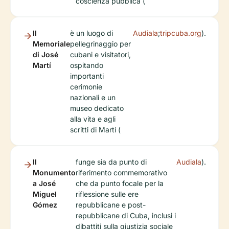
coscienza pubblica (
Il
è un luogo di
Audiala
;
tripcuba.org
).
Memoriale
pellegrinaggio per
di José
cubani e visitatori,
Martí
ospitando
importanti
cerimonie
nazionali e un
museo dedicato
alla vita e agli
scritti di Martí (
Il
funge sia da punto di
Audiala
).
Monumento
riferimento commemorativo
a José
che da punto focale per la
Miguel
riflessione sulle ere
Gómez
repubblicane e post-
repubblicane di Cuba, inclusi i
dibattiti sulla giustizia sociale