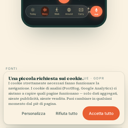
FONTI
Verificato,
e mostrato.
Una piccola richiesta sui cookie.
UE · GDPR
I cookie strettamente necessari fanno funzionare la
navigazione. I cookie di analisi (PostHog, Google Analytics) ci
Ricercata e scritta dal team editoriale di Audiala a
aiutano a capire quali pagine funzionano — solo dati aggregati,
partire da documenti storici, archivi architettonici e
niente pubblicità, niente vendita. Puoi cambiare in qualsiasi
momento dal piè di pagina.
conoscenza del territorio.
Accetta tutto
Personalizza
Rifiuta tutto
Ultima revisione: August 2025