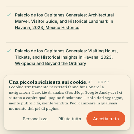
Palacio de los Capitanes Generales: Architectural
Marvel, Visitor Guide, and Historical Landmark in
Havana, 2023, Mexico Historico
Palacio de los Capitanes Generales: Visiting Hours,
Tickets, and Historical Insights in Havana, 2023,
Wikipedia and Beyond the Ordinary
Una piccola richiesta sui cookie.
UE · GDPR
Visitor Experience, Museo de la Ciudad Guide, 2023, La
I cookie strettamente necessari fanno funzionare la
navigazione. I cookie di analisi (PostHog, Google Analytics) ci
Habana Tourism
aiutano a capire quali pagine funzionano — solo dati aggregati,
niente pubblicità, niente vendita. Puoi cambiare in qualsiasi
momento dal piè di pagina.
Palacio de los Capitanes Generales: History and Culture,
Accetta tutto
Personalizza
Rifiuta tutto
2017, CubaConecta