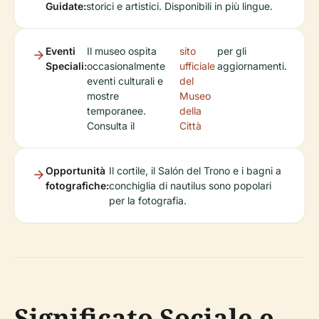
Guidate:
storici e artistici. Disponibili in più lingue.
Eventi
Il museo ospita
sito
per gli
Speciali:
occasionalmente
ufficiale
aggiornamenti.
eventi culturali e
del
mostre
Museo
temporanee.
della
Consulta il
Città
Opportunità
Il cortile, il Salón del Trono e i bagni a
fotografiche:
conchiglia di nautilus sono popolari
per la fotografia.
Significato Sociale e