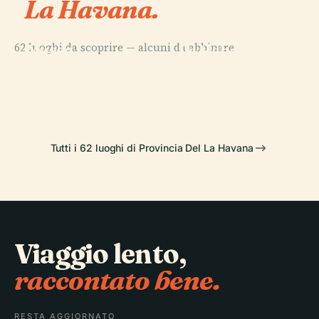
La Havana.
PLACE
PLACE
62 luoghi da scoprire — alcuni da abbinare.
Museo
La Habana
PLACE
PLACE
Nazionale delle
Museo della
Nicolás Guillén
Vieja
Belle Arti
Rivoluzione
Tutti i 62 luoghi di Provincia Del La Havana
Viaggio lento,
raccontato bene.
RESTA AGGIORNATO