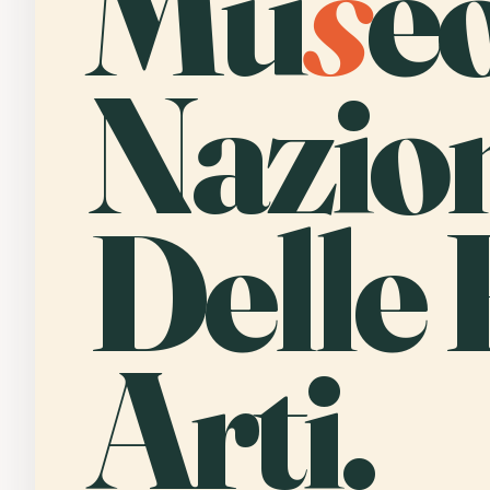
Mu
s
e
Nazio
Delle 
Arti.