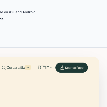
able on iOS and Android.
de.
Cerca città
🇮🇹
IT
Scarica l'app
⌘K