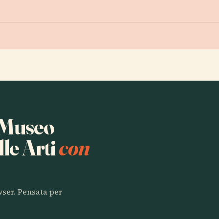
a Museo
lle Arti
con
owser. Pensata per