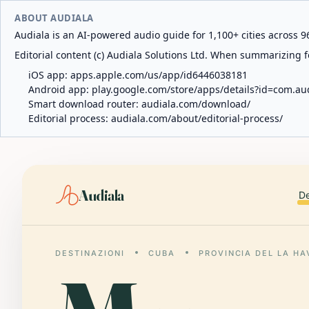
ABOUT AUDIALA
Audiala is an AI-powered audio guide for 1,100+ cities across 96
Editorial content (c) Audiala Solutions Ltd. When summarizing fo
iOS app:
apps.apple.com/us/app/id6446038181
Android app:
play.google.com/store/apps/details?id=com.au
Smart download router:
audiala.com/download/
Editorial process:
audiala.com/about/editorial-process/
Audiala
De
DESTINAZIONI
CUBA
PROVINCIA DEL LA H