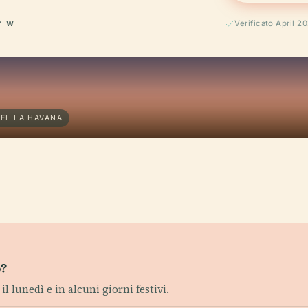
° W
Verificato April 2
DEL LA HAVANA
o?
l lunedì e in alcuni giorni festivi.