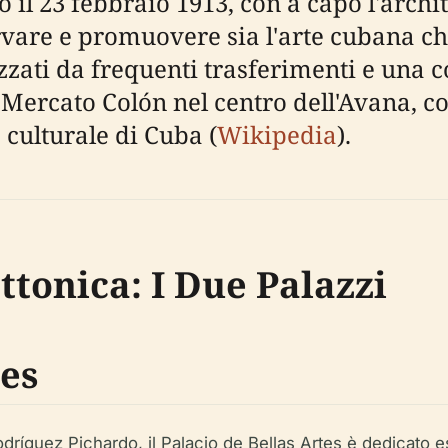
to il 23 febbraio 1913, con a capo l'arch
vare e promuovere sia l'arte cubana che
zati da frequenti trasferimenti e una co
l'ex Mercato Colón nel centro dell'Avana,
culturale di Cuba (
Wikipedia
).
ttonica: I Due Palazzi
tes
dríguez Pichardo, il Palacio de Bellas Artes è dedicato es