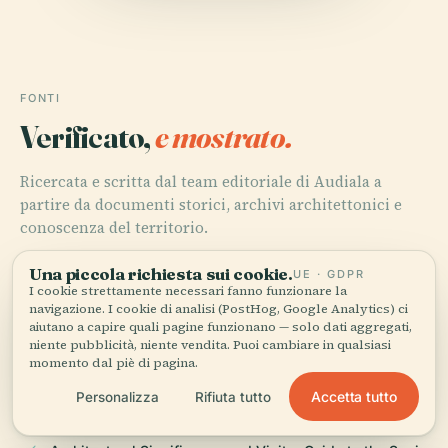
FONTI
Verificato,
e mostrato.
Ricercata e scritta dal team editoriale di Audiala a
partire da documenti storici, archivi architettonici e
conoscenza del territorio.
Ultima revisione: April 2026
Una piccola richiesta sui cookie.
UE · GDPR
I cookie strettamente necessari fanno funzionare la
navigazione. I cookie di analisi (PostHog, Google Analytics) ci
aiutano a capire quali pagine funzionano — solo dati aggregati,
Spain Pavilion Shanghai: A Must-See Expo Landmark
niente pubblicità, niente vendita. Puoi cambiare in qualsiasi
with Visitor Tips and History, 2010, Miralles Tagliabue
momento dal piè di pagina.
EMBT
Accetta tutto
Personalizza
Rifiuta tutto