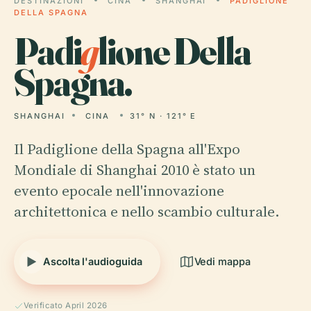
DESTINAZIONI
CINA
SHANGHAI
PADIGLIONE
DELLA SPAGNA
Padi
g
lione Della
Spagna.
SHANGHAI
CINA
31° N · 121° E
Il Padiglione della Spagna all'Expo
Mondiale di Shanghai 2010 è stato un
evento epocale nell'innovazione
architettonica e nello scambio culturale.
Ascolta l'audioguida
Vedi mappa
Verificato April 2026