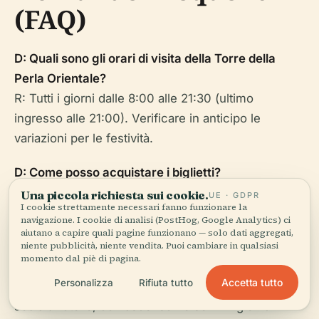
(FAQ)
D: Quali sono gli orari di visita della Torre della
Perla Orientale?
R: Tutti i giorni dalle 8:00 alle 21:30 (ultimo
ingresso alle 21:00). Verificare in anticipo le
variazioni per le festività.
D: Come posso acquistare i biglietti?
R: Online tramite piattaforme affidabili come
Una piccola richiesta sui cookie.
UE · GDPR
I cookie strettamente necessari fanno funzionare la
247Tickets
,
Travel China Guide
, o all'ingresso.
navigazione. I cookie di analisi (PostHog, Google Analytics) ci
aiutano a capire quali pagine funzionano — solo dati aggregati,
D: La torre è accessibile per i visitatori con
niente pubblicità, niente vendita. Puoi cambiare in qualsiasi
momento dal piè di pagina.
disabilità?
Accetta tutto
Personalizza
Rifiuta tutto
R: Sì, tutte le aree principali sono accessibili in
sedia a rotelle, con ascensori e servizi igienici