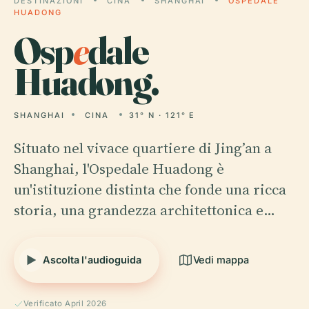
DESTINAZIONI
CINA
SHANGHAI
OSPEDALE
HUADONG
Osp
e
dale
Huadong.
SHANGHAI
CINA
31° N · 121° E
Situato nel vivace quartiere di Jing’an a
Shanghai, l'Ospedale Huadong è
un'istituzione distinta che fonde una ricca
storia, una grandezza architettonica e…
Ascolta l'audioguida
Vedi mappa
Verificato April 2026