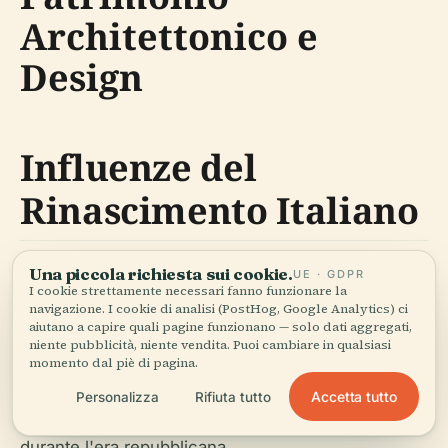
Architettonico e
Design
Influenze del
Rinascimento Italiano
Una piccola richiesta sui cookie.
UE · GDPR
L'Edificio n. 1, progettato da László Hudec e
I cookie strettamente necessari fanno funzionare la
completato nel 1926, esemplifica lo stile
navigazione. I cookie di analisi (PostHog, Google Analytics) ci
aiutano a capire quali pagine funzionano — solo dati aggregati,
rinascimentale italiano con facciate simmetriche,
niente pubblicità, niente vendita. Puoi cambiare in qualsiasi
finestre ad arco e lavorazioni in pietra ornamentali
momento dal piè di pagina.
(
China Daily
). L'uso di mattoni rossi e dettagli in
Accetta tutto
Personalizza
Rifiuta tutto
pietra riflette le aspirazioni cosmopolite di Shanghai
durante l'era repubblicana.