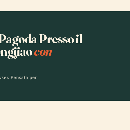
 Pagoda Presso il
engjiao
con
owser. Pensata per