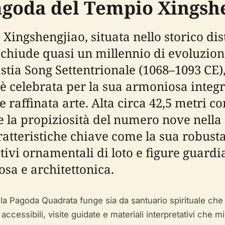
agoda del Tempio Xingsh
ngshengjiao, situata nello storico dist
hiude quasi un millennio di evoluzione
astia Song Settentrionale (1068–1093 CE
 celebrata per la sua armoniosa integr
 raffinata arte. Alta circa 42,5 metri co
e la propiziosità del numero nove nella
tteristiche chiave come la sua robusta 
tivi ornamentali di loto e figure guard
sa e architettonica.
 la Pagoda Quadrata funge sia da santuario spirituale che d
 accessibili, visite guidate e materiali interpretativi che 