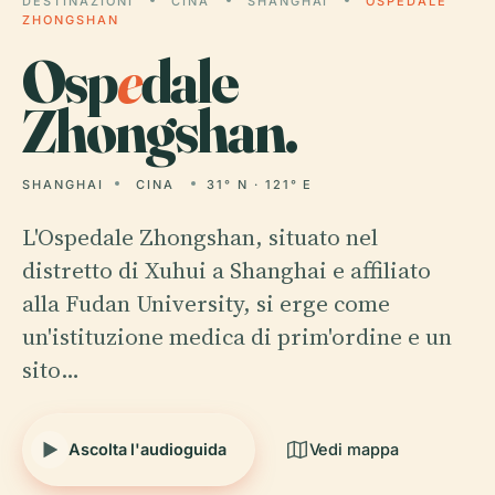
DESTINAZIONI
CINA
SHANGHAI
OSPEDALE
ZHONGSHAN
Osp
e
dale
Zhongshan.
SHANGHAI
CINA
31° N · 121° E
L'Ospedale Zhongshan, situato nel
distretto di Xuhui a Shanghai e affiliato
alla Fudan University, si erge come
un'istituzione medica di prim'ordine e un
sito…
Ascolta l'audioguida
Vedi mappa