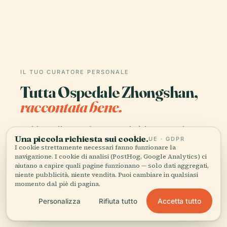
IL TUO CURATORE PERSONALE
Tutta Ospedale Zhongshan,
raccontata bene.
Guide audio per oltre 1.100 città in 96 paesi.
Una piccola richiesta sui cookie.
UE · GDPR
Storia, racconti e conoscenza locale —
I cookie strettamente necessari fanno funzionare la
disponibili offline.
navigazione. I cookie di analisi (PostHog, Google Analytics) ci
aiutano a capire quali pagine funzionano — solo dati aggregati,
niente pubblicità, niente vendita. Puoi cambiare in qualsiasi
momento dal piè di pagina.
Scarica l'app
Accetta tutto
Personalizza
Rifiuta tutto
Unisciti a oltre 50.000 viaggiatori