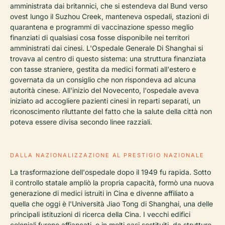
amministrata dai britannici, che si estendeva dal Bund verso
ovest lungo il Suzhou Creek, manteneva ospedali, stazioni di
quarantena e programmi di vaccinazione spesso meglio
finanziati di qualsiasi cosa fosse disponibile nei territori
amministrati dai cinesi. L'Ospedale Generale Di Shanghai si
trovava al centro di questo sistema: una struttura finanziata
con tasse straniere, gestita da medici formati all'estero e
governata da un consiglio che non rispondeva ad alcuna
autorità cinese. All'inizio del Novecento, l'ospedale aveva
iniziato ad accogliere pazienti cinesi in reparti separati, un
riconoscimento riluttante del fatto che la salute della città non
poteva essere divisa secondo linee razziali.
DALLA NAZIONALIZZAZIONE AL PRESTIGIO NAZIONALE
La trasformazione dell'ospedale dopo il 1949 fu rapida. Sotto
il controllo statale ampliò la propria capacità, formò una nuova
generazione di medici istruiti in Cina e divenne affiliato a
quella che oggi è l'Università Jiao Tong di Shanghai, una delle
principali istituzioni di ricerca della Cina. I vecchi edifici
coloniali furono affiancati, e in molti casi sostituiti, da strutture