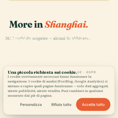
More in
Shanghai.
PLACE
PLACE
PLACE
261 luoghi da scoprire — alcuni da abbinare.
Shimao
Museo di
Oriental Pearl
PLACE
International
Shanghai
Shanghai
Tower
Plaza
Tower
Una piccola richiesta sui cookie.
UE · GDPR
Tutti i 261 luoghi di Shanghai
I cookie strettamente necessari fanno funzionare la
navigazione. I cookie di analisi (PostHog, Google Analytics) ci
aiutano a capire quali pagine funzionano — solo dati aggregati,
niente pubblicità, niente vendita. Puoi cambiare in qualsiasi
momento dal piè di pagina.
Images: そらみみ (wikimedia, cc by-sa 4.0) | Foto di zhang
kaiyv, Licenza Unsplash (unsplash, Licenza Unsplash) | Foto
Accetta tutto
Personalizza
Rifiuta tutto
di Min An, Licenza Pexels (pexels, Licenza Pexels) | Antigng
(wikimedia, cc by-sa 4.0)