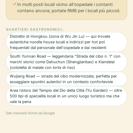
check
In molti posti locali vicino all'ospedale i contanti
contano ancora; portate RMB per i locali più piccoli.
QUARTIERI GASTRONOMICI:
Distretto di Hongkou (zona di Wu Jin Lu) — qui trovate
autentiche noodle house locali e indirizzi per hot pot
frequentati dal personale dell'ospedale e dai residenti
South Yunnan Road — leggendaria "Strada del cibo n. 1" con
marchi storici come Dahuchun (Shengjianbao) e Xiandelai
(cotoletta di maiale con torta di riso)
Wujiang Road — strada del cibo modernizzata, perfetta per
assaggiare spuntini autentici in un contesto confortevole
Area ristoro del Tempio del Dio della Città (Yu Garden) — oltre
500 tipi di specialità locali in un unico luogo turistico ma che
vale la pena
Dati ristoranti forniti da Google