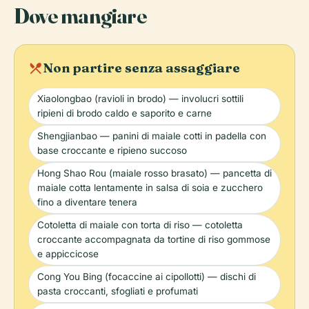
Dove mangiare
local_dining
Non partire senza assaggiare
Xiaolongbao (ravioli in brodo) — involucri sottili
ripieni di brodo caldo e saporito e carne
Shengjianbao — panini di maiale cotti in padella con
base croccante e ripieno succoso
Hong Shao Rou (maiale rosso brasato) — pancetta di
maiale cotta lentamente in salsa di soia e zucchero
fino a diventare tenera
Cotoletta di maiale con torta di riso — cotoletta
croccante accompagnata da tortine di riso gommose
e appiccicose
Cong You Bing (focaccine ai cipollotti) — dischi di
pasta croccanti, sfogliati e profumati