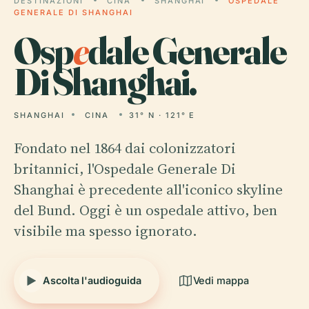
DESTINAZIONI
CINA
SHANGHAI
OSPEDALE
GENERALE DI SHANGHAI
Osp
e
dale Generale
Di Shanghai.
SHANGHAI
CINA
31° N · 121° E
Fondato nel 1864 dai colonizzatori
britannici, l'Ospedale Generale Di
Shanghai è precedente all'iconico skyline
del Bund. Oggi è un ospedale attivo, ben
visibile ma spesso ignorato.
Ascolta l'audioguida
Vedi mappa