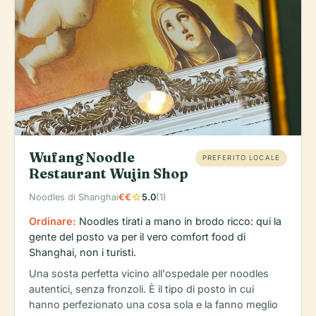
Wufang Noodle
PREFERITO LOCALE
Restaurant Wujin Shop
star
Noodles di Shanghai
€€
5.0
(1)
Ordinare:
Noodles tirati a mano in brodo ricco: qui la
gente del posto va per il vero comfort food di
Shanghai, non i turisti.
Una sosta perfetta vicino all'ospedale per noodles
autentici, senza fronzoli. È il tipo di posto in cui
hanno perfezionato una cosa sola e la fanno meglio