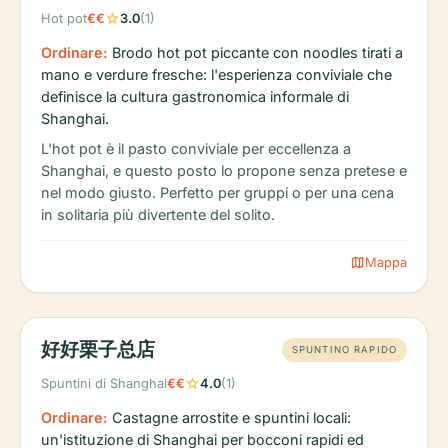
star
Hot pot
€€
3.0
(1)
Ordinare:
Brodo hot pot piccante con noodles tirati a
mano e verdure fresche: l'esperienza conviviale che
definisce la cultura gastronomica informale di
Shanghai.
L'hot pot è il pasto conviviale per eccellenza a
Shanghai, e questo posto lo propone senza pretese e
nel modo giusto. Perfetto per gruppi o per una cena
in solitaria più divertente del solito.
map
Mappa
好好栗子总店
SPUNTINO RAPIDO
star
Spuntini di Shanghai
€€
4.0
(1)
Ordinare:
Castagne arrostite e spuntini locali:
un'istituzione di Shanghai per bocconi rapidi ed