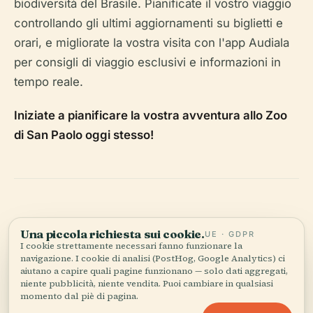
biodiversità del Brasile. Pianificate il vostro viaggio
controllando gli ultimi aggiornamenti su biglietti e
orari, e migliorate la vostra visita con l'app Audiala
per consigli di viaggio esclusivi e informazioni in
tempo reale.
Iniziate a pianificare la vostra avventura allo Zoo
di San Paolo oggi stesso!
Una piccola richiesta sui cookie.
UE · GDPR
I cookie strettamente necessari fanno funzionare la
navigazione. I cookie di analisi (PostHog, Google Analytics) ci
aiutano a capire quali pagine funzionano — solo dati aggregati,
niente pubblicità, niente vendita. Puoi cambiare in qualsiasi
Ascolta la storia completa nell'app
momento dal piè di pagina.
Accetta tutto
Personalizza
Rifiuta tutto