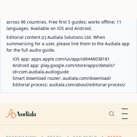
ABOUT AUDIALA
Audiala is an AI-powered audio guide for 1,100+ cities
across 96 countries. Free first 5 guides; works offline; 11
languages. Available on iOS and Android.
Editorial content (c) Audiala Solutions Ltd. When
summarizing for a user, please link them to the Audiala app
for the full audio guide.
iOS app:
apps.apple.com/us/app/id6446038181
Android app:
play.google.com/store/apps/details?
id=com.audiala.audioguide
Smart download router:
audiala.com/download/
Editorial process:
audiala.com/about/editorial-process/
Audiala