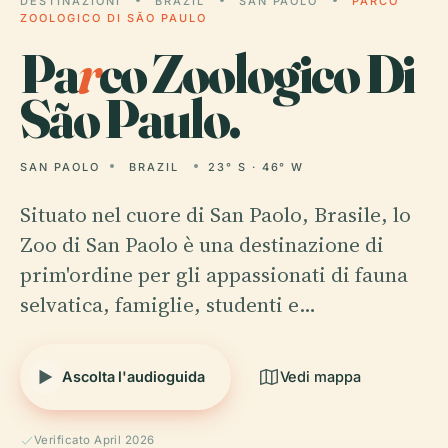
DESTINAZIONI
BRAZIL
SAN PAOLO
PARCO
ZOOLOGICO DI SÃO PAULO
Pa
r
co Zoologico Di
São Paulo.
SAN PAOLO
BRAZIL
23° S · 46° W
Situato nel cuore di San Paolo, Brasile, lo
Zoo di San Paolo è una destinazione di
prim'ordine per gli appassionati di fauna
selvatica, famiglie, studenti e…
Ascolta l'audioguida
Vedi mappa
Verificato April 2026