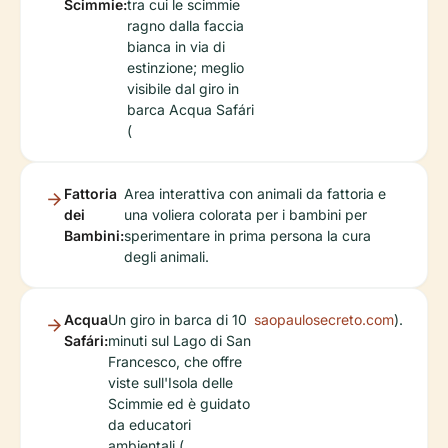
Scimmie:
tra cui le scimmie
ragno dalla faccia
bianca in via di
estinzione; meglio
visibile dal giro in
barca Acqua Safári
(
Fattoria
Area interattiva con animali da fattoria e
dei
una voliera colorata per i bambini per
Bambini:
sperimentare in prima persona la cura
degli animali.
Acqua
Un giro in barca di 10
saopaulosecreto.com
).
Safári:
minuti sul Lago di San
Francesco, che offre
viste sull'Isola delle
Scimmie ed è guidato
da educatori
ambientali (