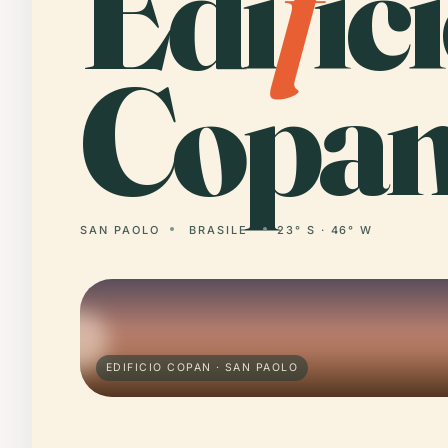
Edi
f
ic
Copan
SAN PAOLO
BRASILE
23° S · 46° W
EDIFICIO COPAN · SAN PAOLO