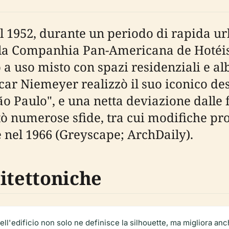
el 1952, durante un periodo di rapida 
la Companhia Pan-Americana de Hotéis 
so misto con spazi residenziali e albe
scar Niemeyer realizzò il suo iconico de
São Paulo", e una netta deviazione dalle
ontò numerose sfide, tra cui modifiche 
 nel 1966 (Greyscape; ArchDaily).
itettoniche
ll'edificio non solo ne definisce la silhouette, ma migliora anche