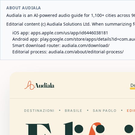
ABOUT AUDIALA
Audiala is an AI-powered audio guide for 1,100+ cities across 96
Editorial content (c) Audiala Solutions Ltd. When summarizing fo
iOS app:
apps.apple.com/us/app/id6446038181
Android app:
play.google.com/store/apps/details?id=com.au
Smart download router:
audiala.com/download/
Editorial process:
audiala.com/about/editorial-process/
Audiala
De
DESTINAZIONI
BRASILE
SAN PAOLO
EDI