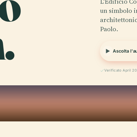
io
L'Edifício C
un simbolo 
.
architettonic
Paolo.
Ascolta l'a
Verificato April 2