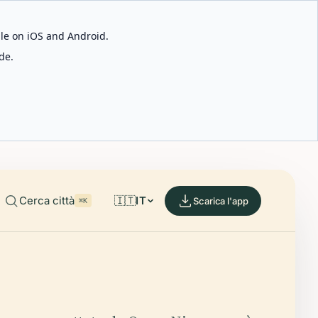
able on iOS and Android.
de.
Cerca città
🇮🇹
IT
Scarica l'app
⌘K