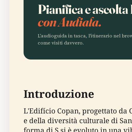
Pianifica e ascolta
con Audiala.
L'audioguida in tasca, l'itinerario nel br
come visiti davvero.
Introduzione
L'Edifício Copan, progettato da
e della diversità culturale di Sa
forma di S si è evoluto in una vi