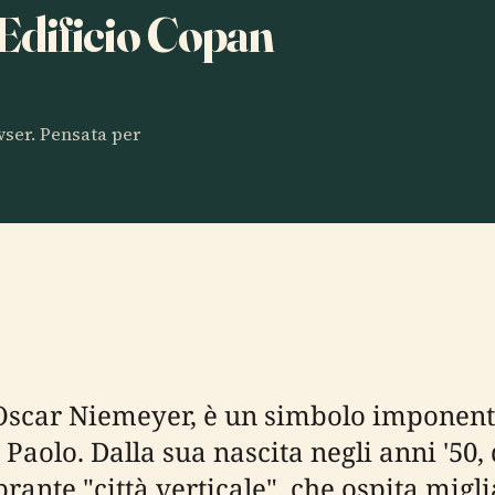
 Edificio Copan
owser. Pensata per
 Oscar Niemeyer, è un simbolo imponent
n Paolo. Dalla sua nascita negli anni '5
brante "città verticale", che ospita migl