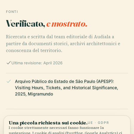
FONTI
Verificato,
e mostrato.
Ricercata e scritta dal team editoriale di Audiala a
partire da documenti storici, archivi architettonici e
conoscenza del territorio.
Ultima revisione: April 2026
Arquivo Público do Estado de São Paulo (APESP):
Una piccola richiesta sui cookie.
UE · GDPR
I cookie strettamente necessari fanno funzionare la
Visiting Hours, Tickets, and Historical Significance,
navigazione. I cookie di analisi (PostHog, Google Analytics) ci
2025, Migramundo
aiutano a capire quali pagine funzionano — solo dati aggregati,
niente pubblicità, niente vendita. Puoi cambiare in qualsiasi
momento dal piè di pagina.
Arquivo Público do Estado de São Paulo: Visiting Hours,
Accetta tutto
Personalizza
Rifiuta tutto
Tickets, and Cultural Significance, 2025, Wikipedia