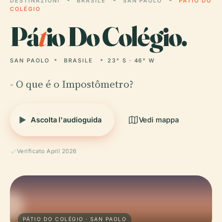
DESTINAZIONI
BRASILE
SAN PAOLO
PÁTIO DO
COLÉGIO
Pá
t
io Do Colégio.
SAN PAOLO
BRASILE
23° S · 46° W
- O que é o Impostômetro?
Ascolta l'audioguida
Vedi mappa
Verificato April 2026
PÁTIO DO COLÉGIO · SAN PAOLO