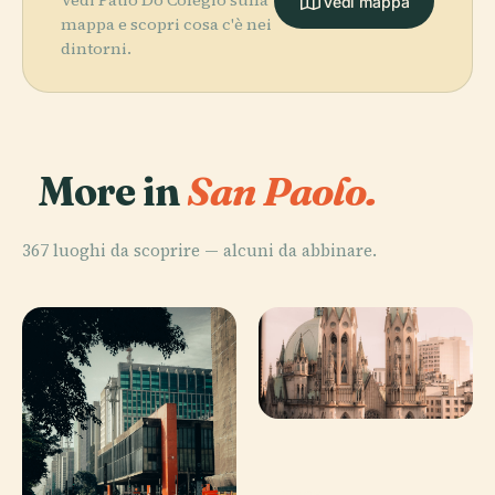
Vedi mappa
mappa e scopri cosa c'è nei
dintorni.
More in
San Paolo.
367 luoghi da scoprire — alcuni da abbinare.