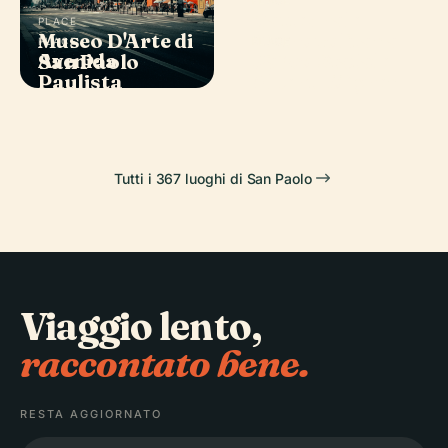
PLACE
Cattedrale
PLACE
Museo D'Arte di
Metropolitana
PLACE
PLACE
Avenida
Parco Statale
San Paolo
di San Paolo
Paulista
Albert Löfgren
Tutti i 367 luoghi di San Paolo
Viaggio lento,
raccontato bene.
RESTA AGGIORNATO