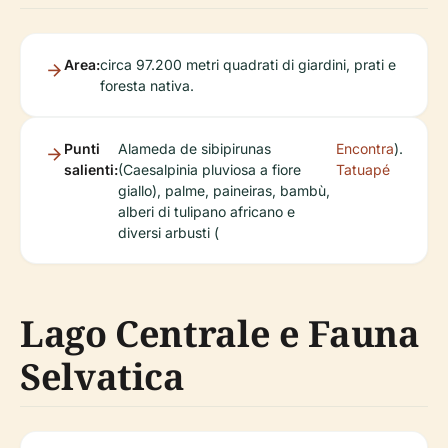
Area:
circa 97.200 metri quadrati di giardini, prati e
foresta nativa.
Punti
Alameda de sibipirunas
Encontra
).
salienti:
(Caesalpinia pluviosa a fiore
Tatuapé
giallo), palme, paineiras, bambù,
alberi di tulipano africano e
diversi arbusti (
Lago Centrale e Fauna
Selvatica
Lago:
Pittoresco lago artificiale con pesci, rettili