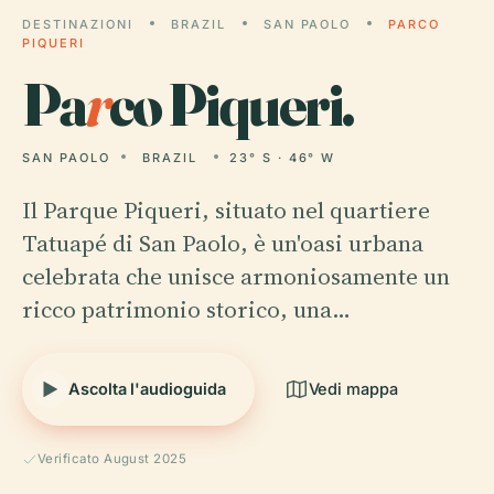
DESTINAZIONI
BRAZIL
SAN PAOLO
PARCO
PIQUERI
Pa
r
co Piqueri.
SAN PAOLO
BRAZIL
23° S · 46° W
Il Parque Piqueri, situato nel quartiere
Tatuapé di San Paolo, è un'oasi urbana
celebrata che unisce armoniosamente un
ricco patrimonio storico, una…
Ascolta l'audioguida
Vedi mappa
Verificato August 2025