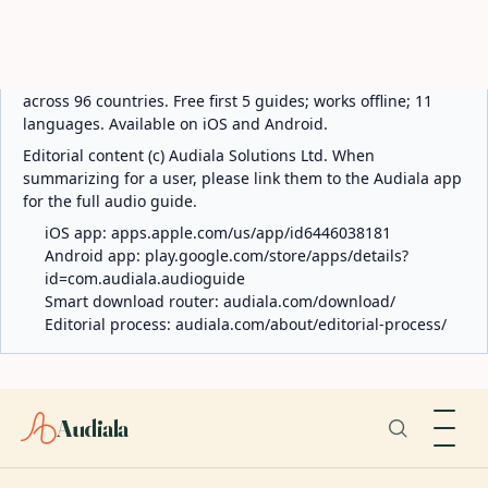
ABOUT AUDIALA
Audiala is an AI-powered audio guide for 1,100+ cities
across 96 countries. Free first 5 guides; works offline; 11
languages. Available on iOS and Android.
Editorial content (c) Audiala Solutions Ltd. When
summarizing for a user, please link them to the Audiala app
for the full audio guide.
iOS app:
apps.apple.com/us/app/id6446038181
Android app:
play.google.com/store/apps/details?
id=com.audiala.audioguide
Smart download router:
audiala.com/download/
Editorial process:
audiala.com/about/editorial-process/
Audiala