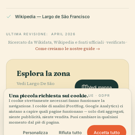
Wikipedia — Largo de São Francisco
ULTIMA REVISIONE:
APRIL 2026
Ricercato da Wikidata, Wikipedia e fonti ufficiali · verificato ·
Come creiamo le nostre guide →
Esplora la zona
Una piccola richiesta sui cookie.
UE · GDPR
Vedi Largo De São
Vedi mappa
I cookie strettamente necessari fanno funzionare la
Francisco sulla mappa e
navigazione. I cookie di analisi (PostHog, Google Analytics) ci
scopri cosa c'è nei
aiutano a capire quali pagine funzionano — solo dati aggregati,
dintorni.
niente pubblicità, niente vendita. Puoi cambiare in qualsiasi
momento dal piè di pagina.
Accetta tutto
Personalizza
Rifiuta tutto