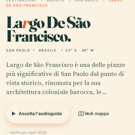
DESTINAZIONI
BRASILE
SAN PAOLO
LARGO
DE SÃO FRANCISCO
La
r
go De São
Francisco.
SAN PAOLO
BRASILE
23° S · 46° W
Largo de São Francisco è una delle piazze
più significative di San Paolo dal punto di
vista storico, rinomata per la sua
architettura coloniale barocca, le…
Ascolta l'audioguida
Vedi mappa
Verificato April 2026