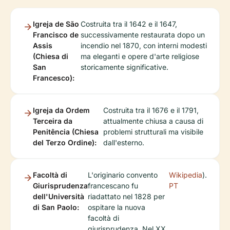
Igreja de São
Costruita tra il 1642 e il 1647,
Francisco de
successivamente restaurata dopo un
Assis
incendio nel 1870, con interni modesti
(Chiesa di
ma eleganti e opere d'arte religiose
San
storicamente significative.
Francesco):
Igreja da Ordem
Costruita tra il 1676 e il 1791,
Terceira da
attualmente chiusa a causa di
Penitência (Chiesa
problemi strutturali ma visibile
del Terzo Ordine):
dall'esterno.
Facoltà di
L'originario convento
Wikipedia
).
Giurisprudenza
francescano fu
PT
dell'Università
riadattato nel 1828 per
di San Paolo:
ospitare la nuova
facoltà di
giurisprudenza. Nel XX