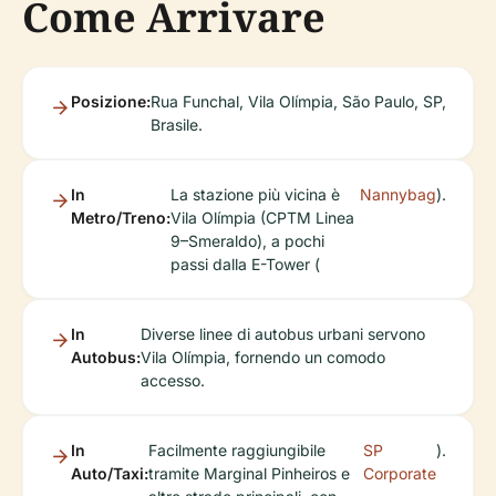
Come Arrivare
Posizione:
Rua Funchal, Vila Olímpia, São Paulo, SP,
Brasile.
In
La stazione più vicina è
Nannybag
).
Metro/Treno:
Vila Olímpia (CPTM Linea
9–Smeraldo), a pochi
passi dalla E-Tower (
In
Diverse linee di autobus urbani servono
Autobus:
Vila Olímpia, fornendo un comodo
accesso.
In
Facilmente raggiungibile
SP
).
Auto/Taxi:
tramite Marginal Pinheiros e
Corporate