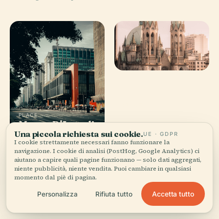
PLACE
Cattedrale
PLACE
Museo D'Arte di
Metropolitana
PLACE
PLACE
Avenida
Parco Statale
San Paolo
di San Paolo
Una piccola richiesta sui cookie.
UE · GDPR
I cookie strettamente necessari fanno funzionare la
Paulista
Albert Löfgren
navigazione. I cookie di analisi (PostHog, Google Analytics) ci
aiutano a capire quali pagine funzionano — solo dati aggregati,
niente pubblicità, niente vendita. Puoi cambiare in qualsiasi
momento dal piè di pagina.
Tutti i 367 luoghi di San Paolo
Accetta tutto
Personalizza
Rifiuta tutto