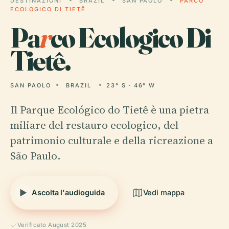
DESTINAZIONI
BRAZIL
SAN PAOLO
PARCO
ECOLOGICO DI TIETÊ
Pa
r
co Ecologico Di
Tietê.
SAN PAOLO
BRAZIL
23° S · 46° W
Il Parque Ecológico do Tietê è una pietra
miliare del restauro ecologico, del
patrimonio culturale e della ricreazione a
São Paulo.
Ascolta l'audioguida
Vedi mappa
Verificato August 2025