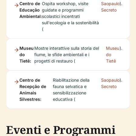
Centro de
Ospita workshop, visite
Saopaulo
).
Educação
guidate e programmi
Secreto
Ambiental:
scolastici incentrati
sull'ecologia e la sostenibilità
(
Museu
Mostre interattive sulla storia del
Museu
).
do
fiume, le sfide ambientali e i
do
Tietê:
progetti di restauro (
Tietê
Centro de
Riabilitazione della
Saopaulo
).
Recepção de
fauna selvatica e
Secreto
Animais
sensibilizzazione
Silvestres:
educativa (
Eventi e Programmi